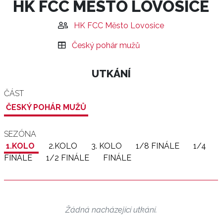
HK FCC MĚSTO LOVOSICE
HK FCC Město Lovosice
Český pohár mužů
UTKÁNÍ
ČÁST
ČESKÝ POHÁR MUŽŮ
SEZÓNA
1.KOLO
2.KOLO
3. KOLO
1/8 FINÁLE
1/4
FINÁLE
1/2 FINÁLE
FINÁLE
Žádná nacházející utkání.