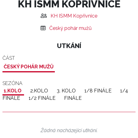
KH ISMM KOPŘIVNICE
KH ISMM Kopřivnice
Český pohár mužů
UTKÁNÍ
ČÁST
ČESKÝ POHÁR MUŽŮ
SEZÓNA
1.KOLO
2.KOLO
3. KOLO
1/8 FINÁLE
1/4
FINÁLE
1/2 FINÁLE
FINÁLE
Žádná nacházející utkání.