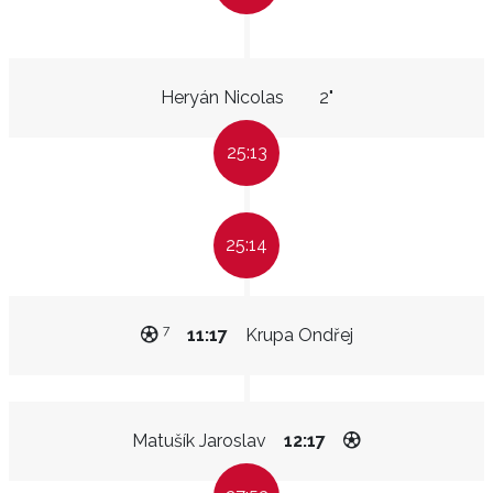
Heryán Nicolas
2"
25:13
25:14
7
11:17
Krupa Ondřej
Matušík Jaroslav
12:17