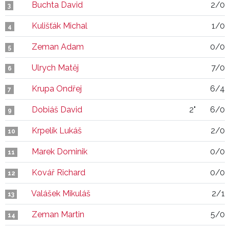
Buchta David
2/0
3
Kulišťák Michal
1/0
4
Zeman Adam
0/0
5
Ulrych Matěj
7/0
6
Krupa Ondřej
6/4
7
Dobiáš David
2"
6/0
9
Krpelík Lukáš
2/0
10
Marek Dominik
0/0
11
Kovář Richard
0/0
12
Valášek Mikuláš
2/1
13
Zeman Martin
5/0
14