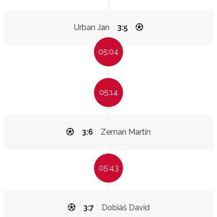
Urban Jan
3:5
05:04
05:14
3:6
Zeman Martin
05:43
3:7
Dobiáš David