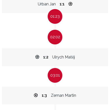
Urban Jan
1:1
01:23
02:02
1:2
Ulrych Matěj
03:01
1:3
Zeman Martin