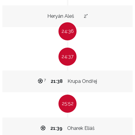
Heryán Aleš
2"
24:36
24:37
7
21:38
Krupa Ondřej
25:52
21:39
Oharek Eliáš