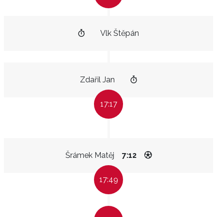
Vlk Štěpán
Zdařil Jan
17:17
Šrámek Matěj
7:12
17:49