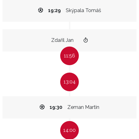
19:29
Skýpala Tomáš
Zdařil Jan
11:56
13:04
19:30
Zeman Martin
14:00