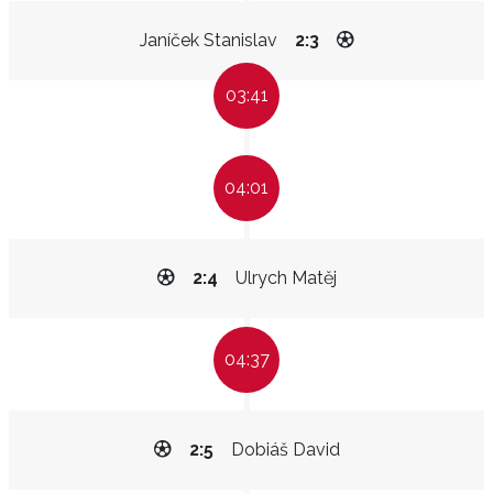
Janíček Stanislav
2:3
03:41
04:01
2:4
Ulrych Matěj
04:37
2:5
Dobiáš David