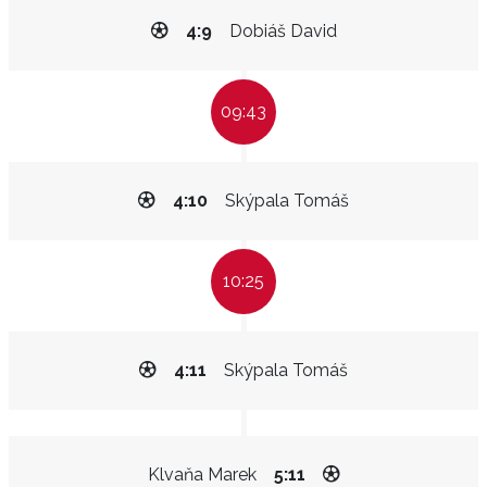
4:9
Dobiáš David
09:43
4:10
Skýpala Tomáš
10:25
4:11
Skýpala Tomáš
Klvaňa Marek
5:11