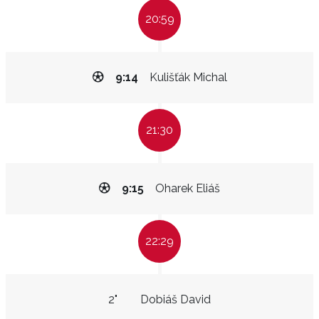
20:59
9:14
Kulišťák Michal
21:30
9:15
Oharek Eliáš
22:29
2"
Dobiáš David