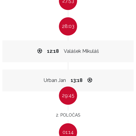
27:53
28:03
12:18
Valášek Mikuláš
Urban Jan
13:18
29:45
2. POLOČAS
01:14