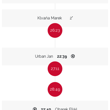
Klvaňa Marek
2"
26:23
Urban Jan
22:39
27:11
28:49
22:40
Oharek Eliáš