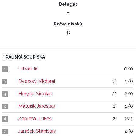
Delegát
–
Počet diváků
41
HRÁČSKÁ SOUPISKA
Urban Jiří
0/0
1
Dvorský Michael
2"
1/0
3
Heryán Nicolas
2"
2/0
4
Matušík Jaroslav
2"
1/0
5
Zapletal Lukáš
2"
2/1
6
Janíček Stanislav
2/0
7