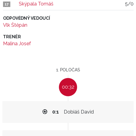
Skýpala Tomáš
5/0
17
ODPOVĚDNÝ VEDOUCÍ
Vlk Štěpán
TRENÉR
Malina Josef
1. POLOČAS
00:32
0:1
Dobiáš David