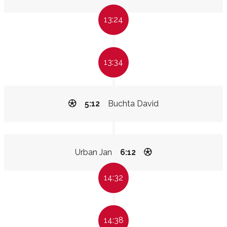
13:24
13:34
5:12
Buchta David
Urban Jan
6:12
14:32
14:38