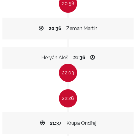
20:58
20:36
Zeman Martin
Heryán Aleš
21:36
22:03
22:28
21:37
Krupa Ondřej