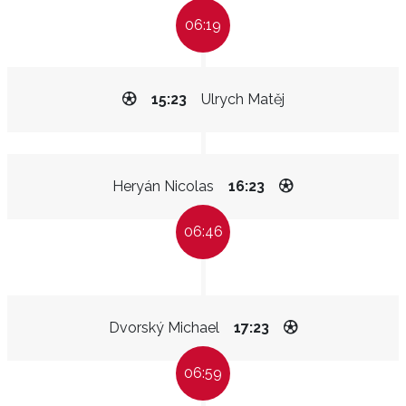
06:19
15:23
Ulrych Matěj
Heryán Nicolas
16:23
06:46
Dvorský Michael
17:23
06:59