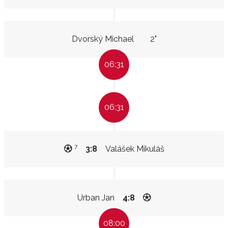
Dvorský Michael
2"
06:31
06:31
7
3:8
Valášek Mikuláš
Urban Jan
4:8
08:00