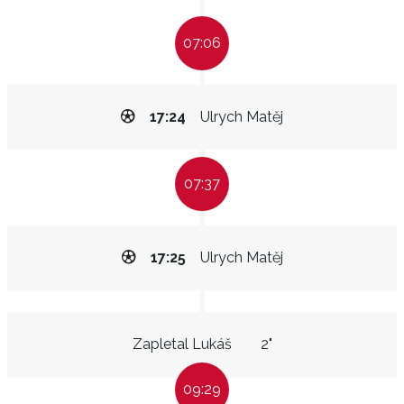
07:06
17:24
Ulrych Matěj
07:37
17:25
Ulrych Matěj
Zapletal Lukáš
2"
09:29