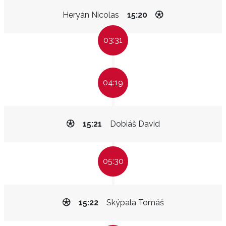
Heryán Nicolas
15:20
03:31
04:19
15:21
Dobiáš David
05:30
15:22
Skýpala Tomáš