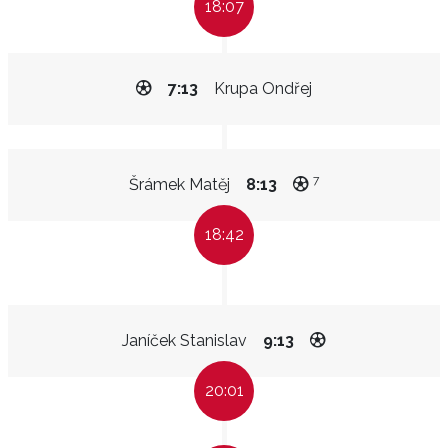
18:07
7:13
Krupa Ondřej
7
Šrámek Matěj
8:13
18:42
Janíček Stanislav
9:13
20:01