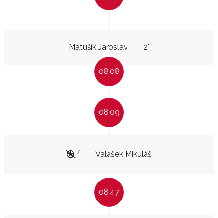
Matušík Jaroslav
2"
08:08
08:09
7
Valášek Mikuláš
08:47