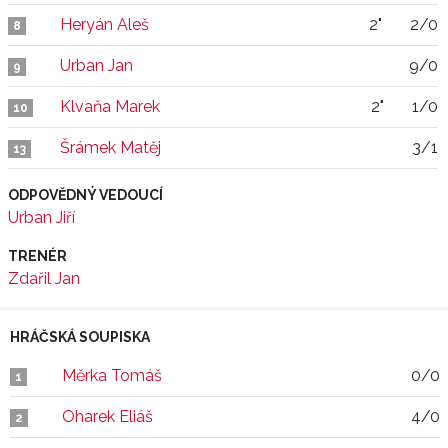
Heryán Aleš
2"
2/0
8
Urban Jan
9/0
9
Klvaňa Marek
2"
1/0
10
Šrámek Matěj
3/1
13
ODPOVĚDNÝ VEDOUCÍ
Urban Jiří
TRENÉR
Zdařil Jan
HRÁČSKÁ SOUPISKA
Měrka Tomáš
0/0
1
Oharek Eliáš
4/0
2