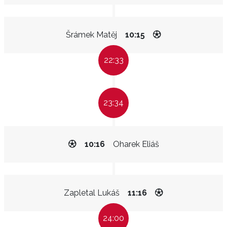
Šrámek Matěj
10:15
22:33
23:34
10:16
Oharek Eliáš
Zapletal Lukáš
11:16
24:00