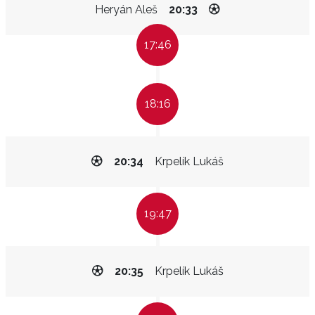
Heryán Aleš
20:33
17:46
18:16
20:34
Krpelík Lukáš
19:47
20:35
Krpelík Lukáš