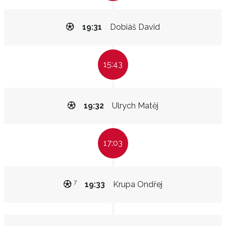
19:31
Dobiáš David
15:43
19:32
Ulrych Matěj
17:03
7
19:33
Krupa Ondřej