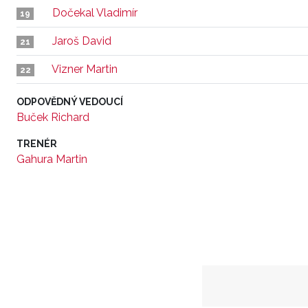
Dočekal Vladimír
19
Jaroš David
21
Vizner Martin
22
ODPOVĚDNÝ VEDOUCÍ
Buček Richard
TRENÉR
Gahura Martin