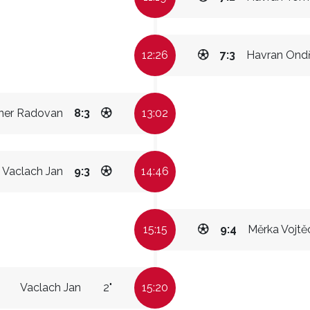
12:26
7:3
Havran Ondř
ner Radovan
8:3
13:02
Vaclach Jan
9:3
14:46
15:15
9:4
Měrka Vojtě
Vaclach Jan
2"
15:20