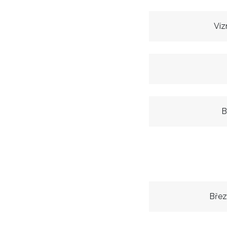
Víz
B
Břez