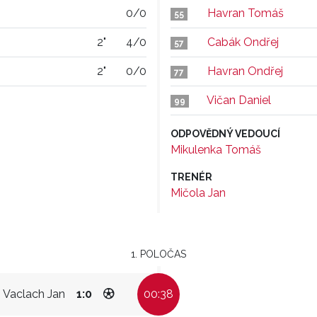
0/0
Havran Tomáš
55
2"
4/0
Cabák Ondřej
57
2"
0/0
Havran Ondřej
77
Vičan Daniel
99
ODPOVĚDNÝ VEDOUCÍ
Mikulenka Tomáš
TRENÉR
Mičola Jan
1. POLOČAS
Vaclach Jan
1:0
00:38