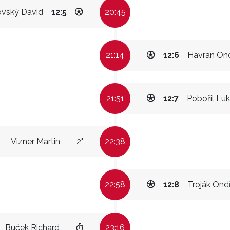
vský David
12:5
20:45
21:14
12:6
Havran Ond
21:51
12:7
Pobořil Lu
Vizner Martin
2"
22:38
22:58
12:8
Troják Ond
Buček Richard
23:16