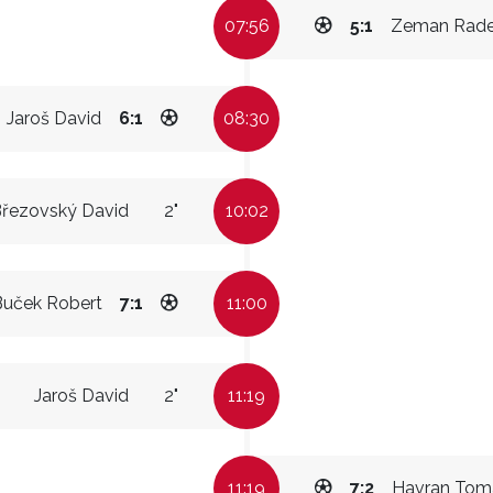
07:56
5:1
Zeman Rad
Jaroš David
6:1
08:30
řezovský David
2"
10:02
Buček Robert
7:1
11:00
Jaroš David
2"
11:19
11:19
7:2
Havran Tom