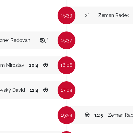
15:33
2"
Zeman Radek
7
ízner Radovan
15:37
m Miroslav
10:4
16:06
vský David
11:4
17:04
19:54
11:5
Zeman Ra