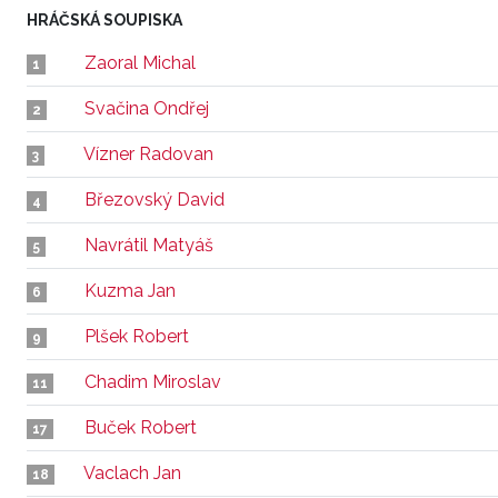
HRÁČSKÁ SOUPISKA
Zaoral Michal
1
Svačina Ondřej
2
Vízner Radovan
3
Březovský David
4
Navrátil Matyáš
5
Kuzma Jan
6
Plšek Robert
9
Chadim Miroslav
11
Buček Robert
17
Vaclach Jan
18