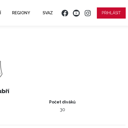
Í
REGIONY
SVAZ
PŘIHLÁSIT
bří
Počet diváků
30