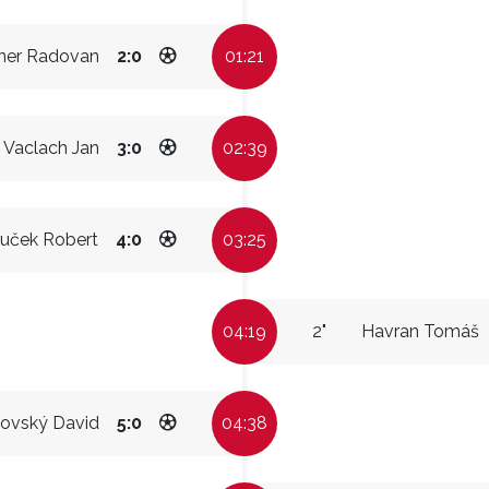
ner Radovan
2:0
01:21
Vaclach Jan
3:0
02:39
uček Robert
4:0
03:25
04:19
2"
Havran Tomáš
ovský David
5:0
04:38