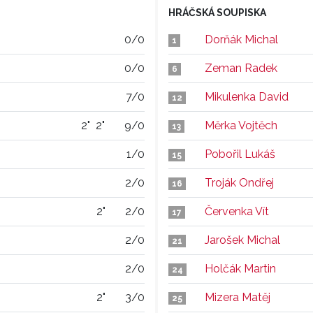
HRÁČSKÁ SOUPISKA
0/0
Dorňák Michal
1
0/0
Zeman Radek
6
7/0
Mikulenka David
12
2"
2"
9/0
Měrka Vojtěch
13
1/0
Pobořil Lukáš
15
2/0
Troják Ondřej
16
2"
2/0
Červenka Vít
17
2/0
Jarošek Michal
21
2/0
Holčák Martin
24
2"
3/0
Mizera Matěj
25