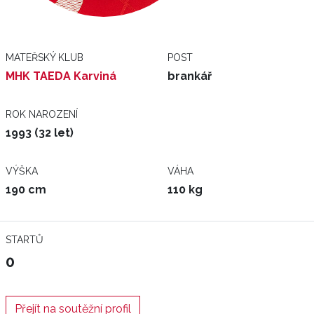
MATEŘSKÝ KLUB
POST
MHK TAEDA Karviná
brankář
ROK NAROZENÍ
1993 (32 let)
VÝŠKA
VÁHA
190 cm
110 kg
STARTŮ
0
Přejít na soutěžní profil