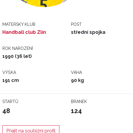
MATEŘSKÝ KLUB
POST
Handball club Zlín
střední spojka
ROK NAROZENÍ
1990 (36 let)
VÝŠKA
VÁHA
191 cm
90 kg
STARTŮ
BRANEK
48
124
Přejít na soutěžní profil