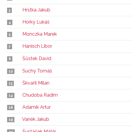
Hrstka Jakub
3
Horký Lukáš
4
Monczka Marek
5
Hanisch Libor
7
Šůstek David
8
Suchý Tomáš
12
Škvařil Milan
13
Chudoba Radim
14
Adamík Artur
16
Vaněk Jakub
19
Šustáček Matěj