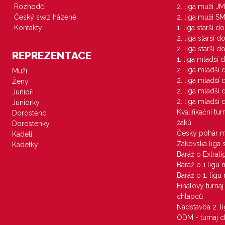
Rozhodčí
2. liga muži JM
Český svaz házené
2. liga muži S
Kontakty
1. liga starší d
2. liga starší 
2. liga starší 
REPREZENTACE
1. liga mladší 
2. liga mladší
Muži
2. liga mladší
Ženy
2. liga mladší
Junioři
2. liga mladší
Juniorky
Kvalifikační tu
Dorostenci
žáků
Dorostenky
Český pohár 
Kadeti
Žákovská liga 
Kadetky
Baráž o Extral
Baráž o 1.ligu
Baráž o 1. lig
Finálový turna
chlapců
Nadstavba 2. l
ODM - turnaj c