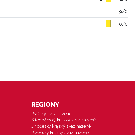
9/0
0/0
REGIONY
Pražský svaz házené
Středočeský krajský svaz házené
Jihočeský krajský svaz házené
Plzeňský krajský svaz házené