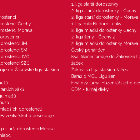
1. liga starší dorostenky
M
2. liga starší dorostenky - Čechy
orostenci
2. liga starší dorostenky - Morava
dorostenci Čechy
1. liga mladší dorostenky
dorostenci Morava
2. liga mladší dorostenky Čechy
dorostenci
2. liga ženy - Čechy 2
 dorostenci JM
2. liga mladší dorostenky Morava
 dorostenci SM
Český pohár žen
 dorostenci JVČ
Kvalifikační turnaje do Žákovské li
 dorostenci SZČ
žaček
rnaje do Žákovské ligy starších
Žákovská liga starších žaček
Baráž o MOL Ligu žen
mužů
Finálový turnaj Házenkářského des
starších žáků
ODM - turnaj dívky
igu mužů
 mužů
u mladších dorostenců
j Házenkářského desetiboje
iga starší dorostenci Morava
hlapci