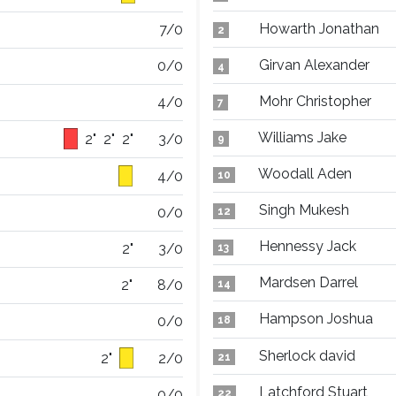
Howarth Jonathan
7/0
2
Girvan Alexander
0/0
4
Mohr Christopher
4/0
7
Williams Jake
2"
2"
2"
3/0
9
Woodall Aden
4/0
10
Singh Mukesh
0/0
12
Hennessy Jack
2"
3/0
13
Mardsen Darrel
2"
8/0
14
Hampson Joshua
0/0
18
Sherlock david
2"
2/0
21
Latchford Stuart
0/0
22