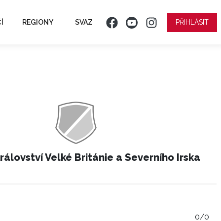
Í
REGIONY
SVAZ
PŘIHLÁSIT
rálovství Velké Británie a Severního Irska
0/0