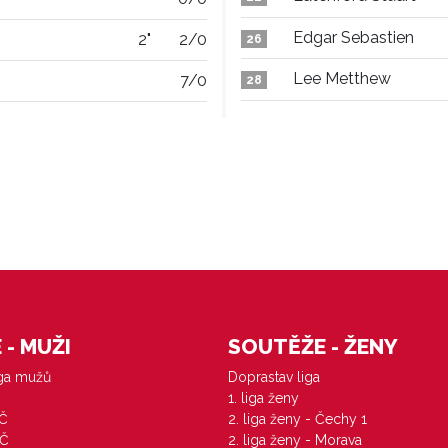
Edgar Sebastien
2"
2/0
26
Lee Metthew
7/0
28
- MUŽI
SOUTĚŽE - ŽENY
iga mužů
Doprastav liga
1. liga ženy
VČ
2. liga ženy - Čechy 1
ZČ
2. liga ženy - Morava