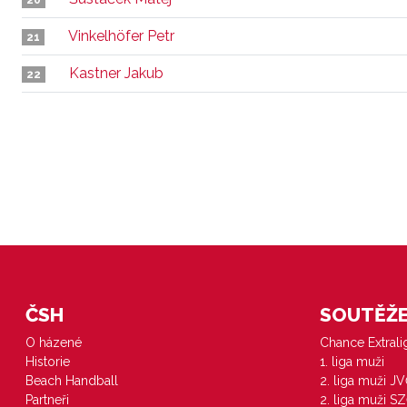
20
Vinkelhöfer Petr
21
Kastner Jakub
22
ČSH
SOUTĚŽE 
O házené
Chance Extral
Historie
1. liga muži
Beach Handball
2. liga muži J
Partneři
2. liga muži S