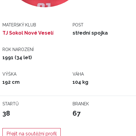
MATEŘSKÝ KLUB
POST
TJ Sokol Nové Veselí
střední spojka
ROK NAROZENÍ
1991 (34 let)
VÝŠKA
VÁHA
192 cm
104 kg
STARTŮ
BRANEK
38
67
Přejít na soutěžní profil