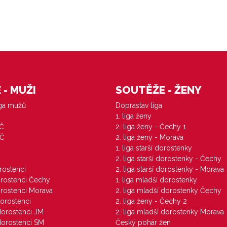
- MUŽI
SOUTĚŽE - ŽENY
iga mužů
Doprastav liga
1. liga ženy
VČ
2. liga ženy - Čechy 1
ZČ
2. liga ženy - Morava
1. liga starší dorostenky
M
2. liga starší dorostenky - Čechy
orostenci
2. liga starší dorostenky - Morava
dorostenci Čechy
1. liga mladší dorostenky
dorostenci Morava
2. liga mladší dorostenky Čechy
dorostenci
2. liga ženy - Čechy 2
 dorostenci JM
2. liga mladší dorostenky Morava
 dorostenci SM
Český pohár žen