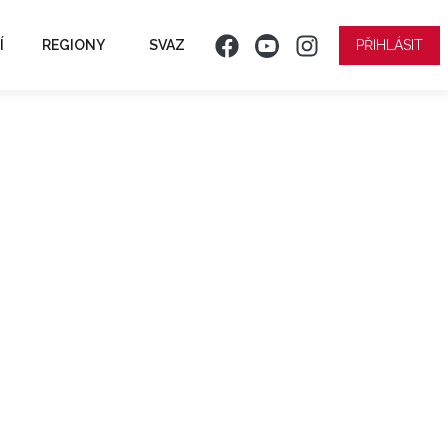
Í
REGIONY
SVAZ
PŘIHLÁSIT