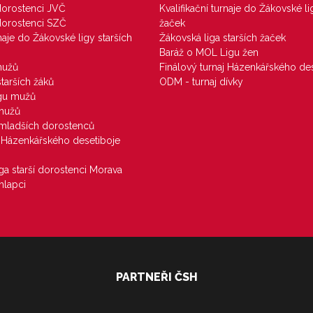
 dorostenci JVČ
Kvalifikační turnaje do Žákovské li
 dorostenci SZČ
žaček
rnaje do Žákovské ligy starších
Žákovská liga starších žaček
Baráž o MOL Ligu žen
mužů
Finálový turnaj Házenkářského des
starších žáků
ODM - turnaj dívky
igu mužů
 mužů
u mladších dorostenců
j Házenkářského desetiboje
iga starší dorostenci Morava
hlapci
PARTNEŘI ČSH