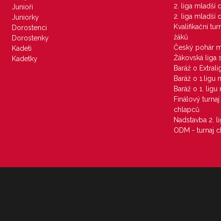
2. liga mladší
Junioři
2. liga mladší
Juniorky
Kvalifikační tu
Dorostenci
žáků
Dorostenky
Český pohár 
Kadeti
Žákovská liga 
Kadetky
Baráž o Extral
Baráž o 1.ligu
Baráž o 1. lig
Finálový turna
chlapců
Nadstavba 2. l
ODM - turnaj c