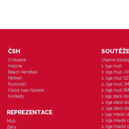
ČSH
SOUTĚŽE 
O házené
Chance Extral
Historie
1. liga muži
Beach Handball
2. liga muži J
Partneři
2. liga muži S
Rozhodčí
2. liga muži JM
Český svaz házené
2. liga muži S
Kontakty
1. liga starší d
2. liga starší 
2. liga starší 
REPREZENTACE
1. liga mladší 
2. liga mladší
Muži
2. liga mladší
Ženy