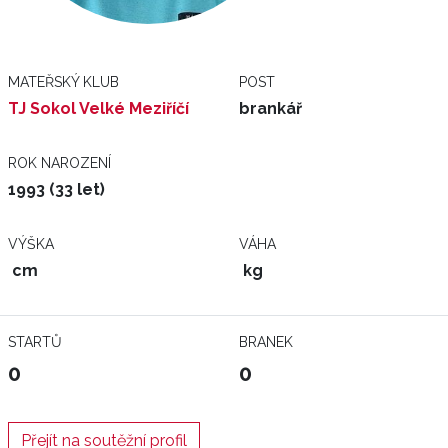
MATEŘSKÝ KLUB
POST
TJ Sokol Velké Meziříčí
brankář
ROK NAROZENÍ
1993 (33 let)
VÝŠKA
VÁHA
cm
kg
STARTŮ
BRANEK
0
0
Přejít na soutěžní profil