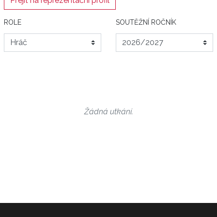
Přejít na reprezentační profil
ROLE
SOUTĚŽNÍ ROČNÍK
Žádná utkání.