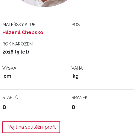
MATEŘSKÝ KLUB
POST
Házená Chebsko
ROK NAROZENÍ
2016 (9 let)
VÝŠKA
VÁHA
cm
kg
STARTŮ
BRANEK
0
0
Přejít na soutěžní profil