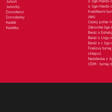
2. liga mladší
Junioři
2. liga mladší
Juniorky
Kvalifikační tu
Dorostenci
žáků
Dorostenky
Český pohár 
Kadeti
Žákovská liga 
Kadetky
Baráž o Extral
Baráž o 1.ligu
Baráž o 1. lig
Finálový turna
chlapců
Nadstavba 2. l
ODM - turnaj c