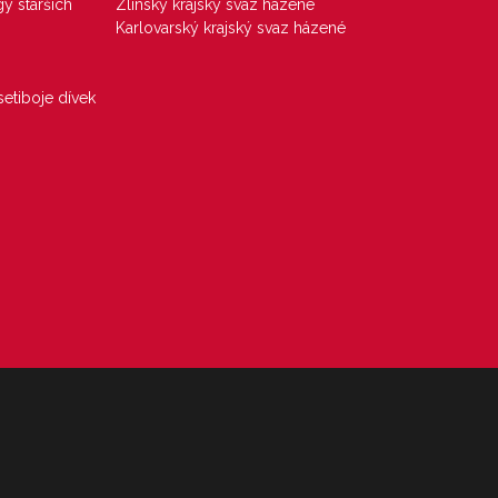
gy starších
Zlínský krajský svaz házené
Karlovarský krajský svaz házené
etiboje dívek