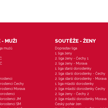
- MUŽI
SOUTĚŽE - ŽENY
iga mužů
Doprastav liga
1. liga ženy
VČ
2. liga ženy - Čechy 1
ZČ
2. liga ženy - Morava
1. liga starší dorostenky
M
2. liga starší dorostenky - Čechy
orostenci
2. liga starší dorostenky - Morava
dorostenci Čechy
1. liga mladší dorostenky
dorostenci Morava
2. liga mladší dorostenky Čechy
dorostenci
2. liga ženy - Čechy 2
 dorostenci JM
2. liga mladší dorostenky Morava
 dorostenci SM
Český pohár žen