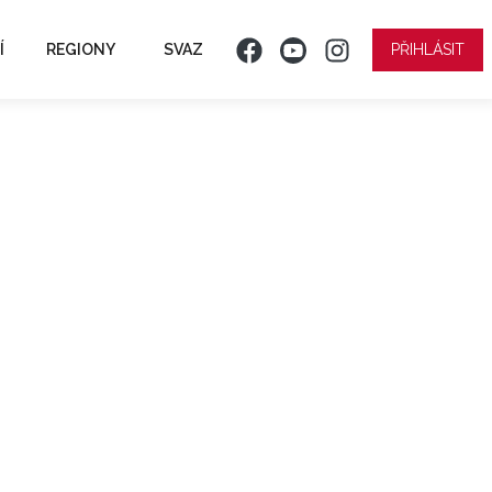
Í
REGIONY
SVAZ
PŘIHLÁSIT