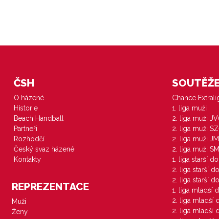
ČSH
SOUTĚŽE 
O házené
Chance Extral
Historie
1. liga muži
Beach Handball
2. liga muži J
Partneři
2. liga muži S
Rozhodčí
2. liga muži JM
Český svaz házené
2. liga muži S
Kontakty
1. liga starší d
2. liga starší 
2. liga starší 
REPREZENTACE
1. liga mladší 
2. liga mladší
Muži
2. liga mladší
Ženy