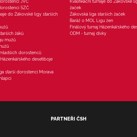
 dorostenci JVČ
Kvalifikační turnaje do Žákovské li
 dorostenci SZČ
žaček
rnaje do Žákovské ligy starších
Žákovská liga starších žaček
Baráž o MOL Ligu žen
mužů
Finálový turnaj Házenkářského des
starších žáků
ODM - turnaj dívky
igu mužů
 mužů
u mladších dorostenců
j Házenkářského desetiboje
iga starší dorostenci Morava
hlapci
PARTNEŘI ČSH