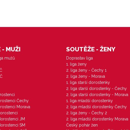
- MUŽI
SOUTĚŽE - ŽENY
iga mužů
Doprastav liga
1. liga ženy
VČ
2. liga ženy - Čechy 1
ZČ
2. liga ženy - Morava
1. liga starší dorostenky
M
2. liga starší dorostenky - Čechy
orostenci
2. liga starší dorostenky - Morava
dorostenci Čechy
1. liga mladší dorostenky
dorostenci Morava
2. liga mladší dorostenky Čechy
dorostenci
2. liga ženy - Čechy 2
 dorostenci JM
2. liga mladší dorostenky Morava
 dorostenci SM
Český pohár žen