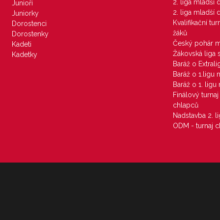
2. liga mladší
Junioři
2. liga mladší
Juniorky
Kvalifikační tu
Dorostenci
žáků
Dorostenky
Český pohár 
Kadeti
Žákovská liga 
Kadetky
Baráž o Extral
Baráž o 1.ligu
Baráž o 1. lig
Finálový turna
chlapců
Nadstavba 2. l
ODM - turnaj c