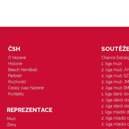
ČSH
SOUTĚŽE 
O házené
Chance Extral
Historie
1. liga muži
Beach Handball
2. liga muži J
Partneři
2. liga muži S
Rozhodčí
2. liga muži JM
Český svaz házené
2. liga muži S
Kontakty
1. liga starší d
2. liga starší 
2. liga starší 
REPREZENTACE
1. liga mladší 
2. liga mladší
Muži
2. liga mladší
Ženy