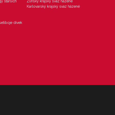
gy starších
Zlínský krajský svaz házené
Karlovarský krajský svaz házené
etiboje dívek