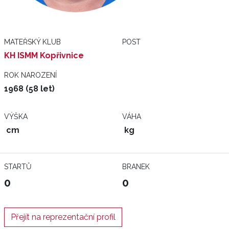
MATEŘSKÝ KLUB
POST
KH ISMM Kopřivnice
ROK NAROZENÍ
1968 (58 let)
VÝŠKA
VÁHA
cm
kg
STARTŮ
BRANEK
0
0
Přejít na reprezentační profil