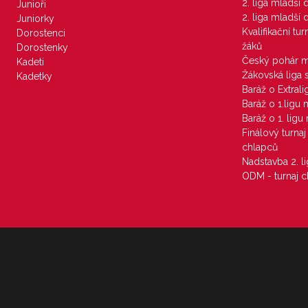
2. liga mladší
Junioři
2. liga mladší
Juniorky
Kvalifikační tu
Dorostenci
žáků
Dorostenky
Český pohár 
Kadeti
Žákovská liga 
Kadetky
Baráž o Extral
Baráž o 1.ligu
Baráž o 1. lig
Finálový turna
chlapců
Nadstavba 2. l
ODM - turnaj c