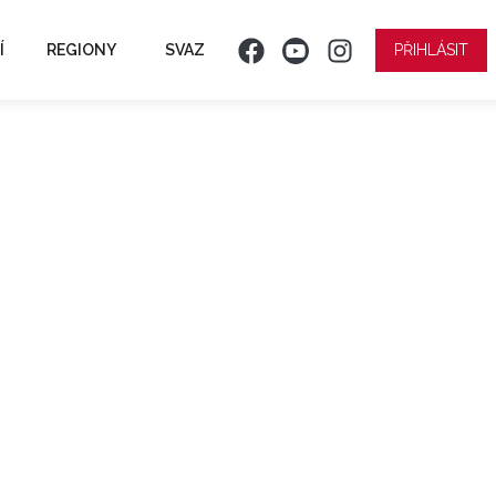
Í
REGIONY
SVAZ
PŘIHLÁSIT