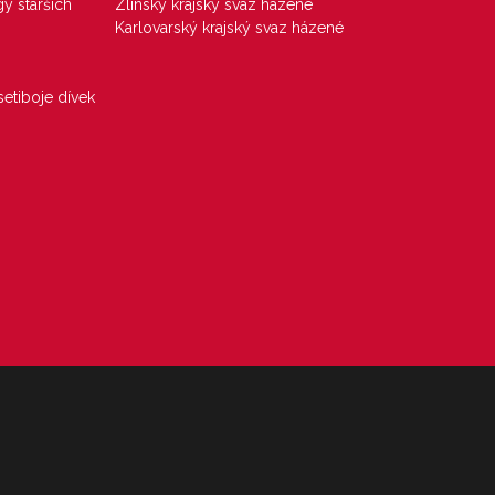
gy starších
Zlínský krajský svaz házené
Karlovarský krajský svaz házené
etiboje dívek