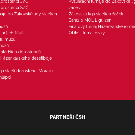
 dorostenci JVČ
Kvalifikační turnaje do Žákovské li
 dorostenci SZČ
žaček
rnaje do Žákovské ligy starších
Žákovská liga starších žaček
Baráž o MOL Ligu žen
mužů
Finálový turnaj Házenkářského des
starších žáků
ODM - turnaj dívky
igu mužů
 mužů
u mladších dorostenců
j Házenkářského desetiboje
iga starší dorostenci Morava
hlapci
PARTNEŘI ČSH