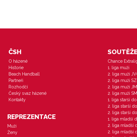
ČSH
SOUTĚŽE 
O házené
Chance Extral
Historie
1. liga muži
Beach Handball
2. liga muži J
Partneři
2. liga muži S
Rozhodčí
2. liga muži JM
Český svaz házené
2. liga muži S
Kontakty
1. liga starší d
2. liga starší 
2. liga starší 
REPREZENTACE
1. liga mladší 
2. liga mladší
Muži
2. liga mladší
Ženy