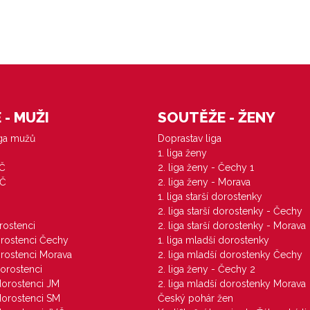
- MUŽI
SOUTĚŽE - ŽENY
iga mužů
Doprastav liga
1. liga ženy
VČ
2. liga ženy - Čechy 1
ZČ
2. liga ženy - Morava
1. liga starší dorostenky
M
2. liga starší dorostenky - Čechy
orostenci
2. liga starší dorostenky - Morava
dorostenci Čechy
1. liga mladší dorostenky
dorostenci Morava
2. liga mladší dorostenky Čechy
dorostenci
2. liga ženy - Čechy 2
 dorostenci JM
2. liga mladší dorostenky Morava
 dorostenci SM
Český pohár žen