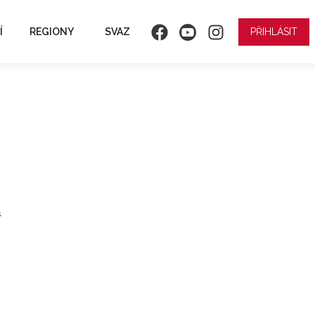
Í
REGIONY
SVAZ
PŘIHLÁSIT
ř