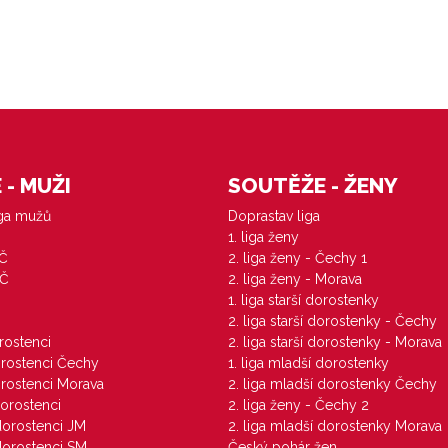
- MUŽI
SOUTĚŽE - ŽENY
iga mužů
Doprastav liga
1. liga ženy
VČ
2. liga ženy - Čechy 1
ZČ
2. liga ženy - Morava
1. liga starší dorostenky
M
2. liga starší dorostenky - Čechy
orostenci
2. liga starší dorostenky - Morava
dorostenci Čechy
1. liga mladší dorostenky
dorostenci Morava
2. liga mladší dorostenky Čechy
dorostenci
2. liga ženy - Čechy 2
 dorostenci JM
2. liga mladší dorostenky Morava
 dorostenci SM
Český pohár žen