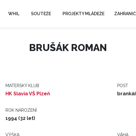
WHIL
SOUTĚŽE
PROJEKTY MLÁDEŽE
ZAHRANIČ
BRUŠÁK ROMAN
MATEŘSKÝ KLUB
POST
HK Slavia VŠ Plzeň
branká
ROK NAROZENÍ
1994 (32 let)
VÝŠKA
VÁHA