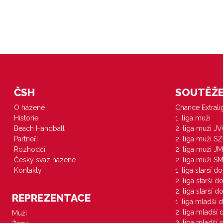
ČSH
SOUTĚŽE 
O házené
Chance Extral
Historie
1. liga muži
Beach Handball
2. liga muži J
Partneři
2. liga muži S
Rozhodčí
2. liga muži JM
Český svaz házené
2. liga muži S
Kontakty
1. liga starší d
2. liga starší 
2. liga starší 
REPREZENTACE
1. liga mladší 
2. liga mladší
Muži
2. liga mladší