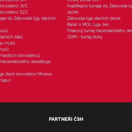
 dorostenci JVČ
Kvalifikační turnaje do Žákovské li
 dorostenci SZČ
žaček
rnaje do Žákovské ligy starších
Žákovská liga starších žaček
Baráž o MOL Ligu žen
mužů
Finálový turnaj Házenkářského des
starších žáků
ODM - turnaj dívky
igu mužů
 mužů
u mladších dorostenců
j Házenkářského desetiboje
iga starší dorostenci Morava
hlapci
PARTNEŘI ČSH