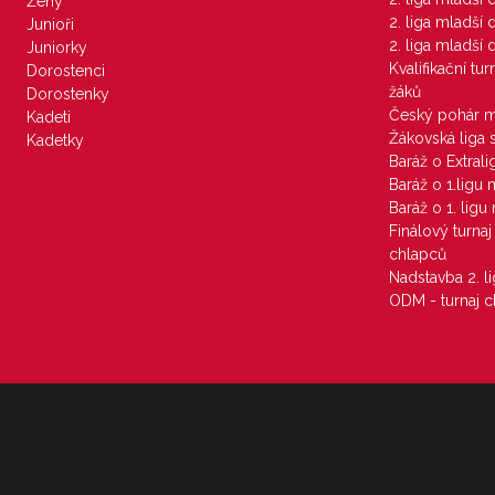
Ženy
2. liga mladší
Junioři
2. liga mladší
Juniorky
Kvalifikační tu
Dorostenci
žáků
Dorostenky
Český pohár 
Kadeti
Žákovská liga 
Kadetky
Baráž o Extral
Baráž o 1.ligu
Baráž o 1. lig
Finálový turna
chlapců
Nadstavba 2. l
ODM - turnaj c