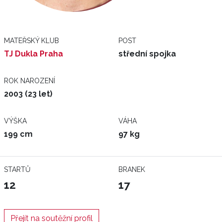
MATEŘSKÝ KLUB
POST
TJ Dukla Praha
střední spojka
ROK NAROZENÍ
2003 (23 let)
VÝŠKA
VÁHA
199 cm
97 kg
STARTŮ
BRANEK
12
17
Přejít na soutěžní profil