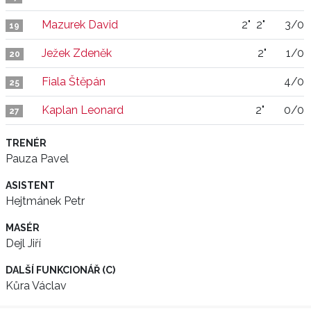
Mazurek David
2"
2"
3/0
19
Ježek Zdeněk
2"
1/0
20
Fiala Štěpán
4/0
25
Kaplan Leonard
2"
0/0
27
TRENÉR
Pauza Pavel
ASISTENT
Hejtmánek Petr
MASÉR
Dejl Jiří
DALŠÍ FUNKCIONÁŘ (C)
Kůra Václav