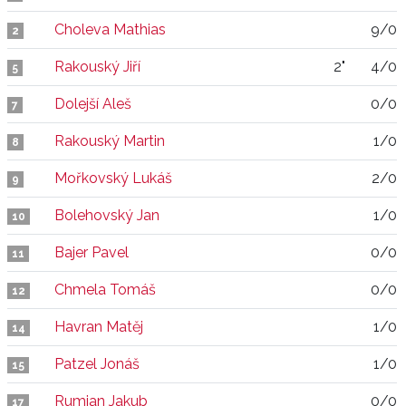
Choleva Mathias
9/0
2
Rakouský Jiří
2"
4/0
5
Dolejší Aleš
0/0
7
Rakouský Martin
1/0
8
Mořkovský Lukáš
2/0
9
Bolehovský Jan
1/0
10
Bajer Pavel
0/0
11
Chmela Tomáš
0/0
12
Havran Matěj
1/0
14
Patzel Jonáš
1/0
15
Rumian Jakub
0/0
17