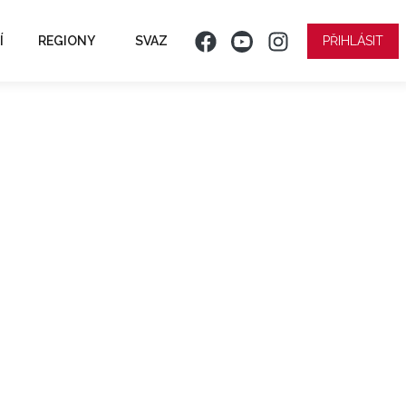
Í
REGIONY
SVAZ
PŘIHLÁSIT