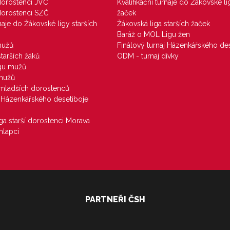
 dorostenci JVČ
Kvalifikační turnaje do Žákovské li
 dorostenci SZČ
žaček
rnaje do Žákovské ligy starších
Žákovská liga starších žaček
Baráž o MOL Ligu žen
mužů
Finálový turnaj Házenkářského des
starších žáků
ODM - turnaj dívky
igu mužů
 mužů
u mladších dorostenců
j Házenkářského desetiboje
iga starší dorostenci Morava
hlapci
PARTNEŘI ČSH