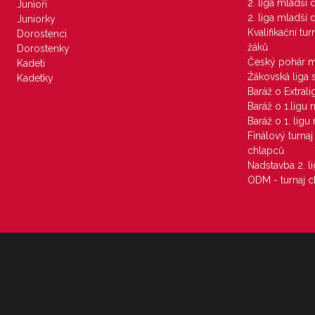
2. liga mladší
Junioři
2. liga mladší
Juniorky
Kvalifikační tu
Dorostenci
žáků
Dorostenky
Český pohár 
Kadeti
Žákovská liga 
Kadetky
Baráž o Extral
Baráž o 1.ligu
Baráž o 1. lig
Finálový turna
chlapců
Nadstavba 2. l
ODM - turnaj c