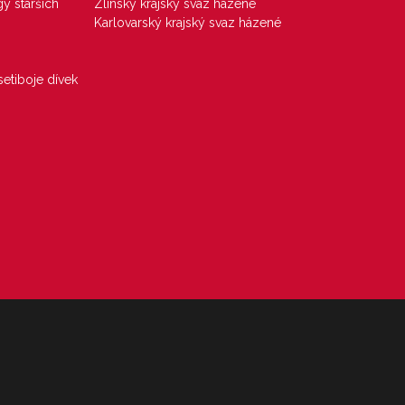
gy starších
Zlínský krajský svaz házené
Karlovarský krajský svaz házené
etiboje dívek