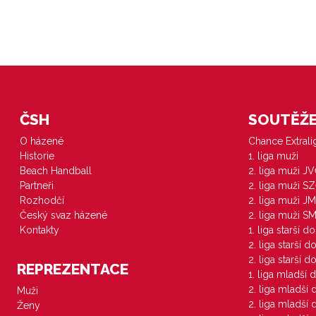
ČSH
SOUTĚŽE 
O házené
Chance Extral
Historie
1. liga muži
Beach Handball
2. liga muži J
Partneři
2. liga muži S
Rozhodčí
2. liga muži JM
Český svaz házené
2. liga muži S
Kontakty
1. liga starší d
2. liga starší 
2. liga starší 
REPREZENTACE
1. liga mladší 
2. liga mladší
Muži
2. liga mladší
Ženy