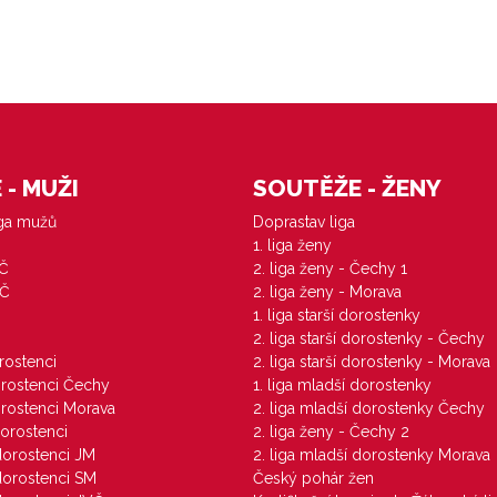
- MUŽI
SOUTĚŽE - ŽENY
iga mužů
Doprastav liga
1. liga ženy
VČ
2. liga ženy - Čechy 1
ZČ
2. liga ženy - Morava
1. liga starší dorostenky
M
2. liga starší dorostenky - Čechy
orostenci
2. liga starší dorostenky - Morava
dorostenci Čechy
1. liga mladší dorostenky
dorostenci Morava
2. liga mladší dorostenky Čechy
dorostenci
2. liga ženy - Čechy 2
 dorostenci JM
2. liga mladší dorostenky Morava
 dorostenci SM
Český pohár žen