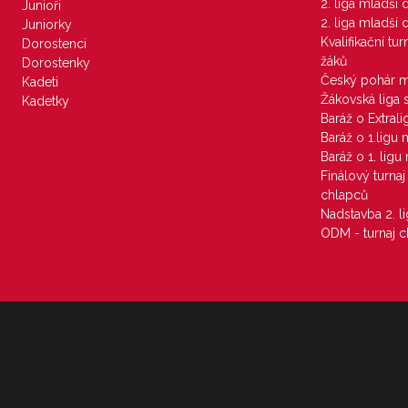
2. liga mladší
Junioři
2. liga mladší
Juniorky
Kvalifikační tu
Dorostenci
žáků
Dorostenky
Český pohár 
Kadeti
Žákovská liga 
Kadetky
Baráž o Extral
Baráž o 1.ligu
Baráž o 1. lig
Finálový turna
chlapců
Nadstavba 2. l
ODM - turnaj c