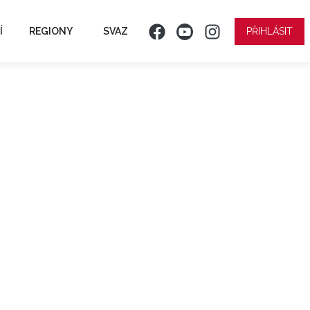
Í
REGIONY
SVAZ
PŘIHLÁSIT