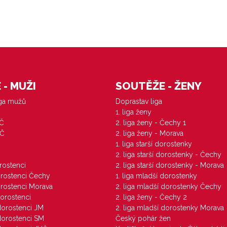
- MUŽI
SOUTĚŽE - ŽENY
iga mužů
Doprastav liga
1. liga ženy
VČ
2. liga ženy - Čechy 1
ZČ
2. liga ženy - Morava
1. liga starší dorostenky
M
2. liga starší dorostenky - Čechy
orostenci
2. liga starší dorostenky - Morava
dorostenci Čechy
1. liga mladší dorostenky
dorostenci Morava
2. liga mladší dorostenky Čechy
dorostenci
2. liga ženy - Čechy 2
 dorostenci JM
2. liga mladší dorostenky Morava
 dorostenci SM
Český pohár žen