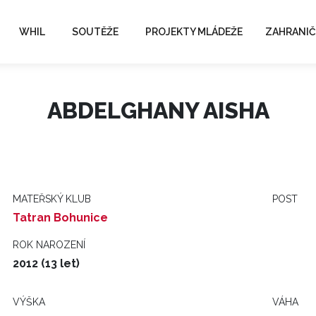
WHIL
SOUTĚŽE
PROJEKTY MLÁDEŽE
ZAHRANIČ
ABDELGHANY AISHA
MATEŘSKÝ KLUB
POST
Tatran Bohunice
ROK NAROZENÍ
2012 (13 let)
VÝŠKA
VÁHA