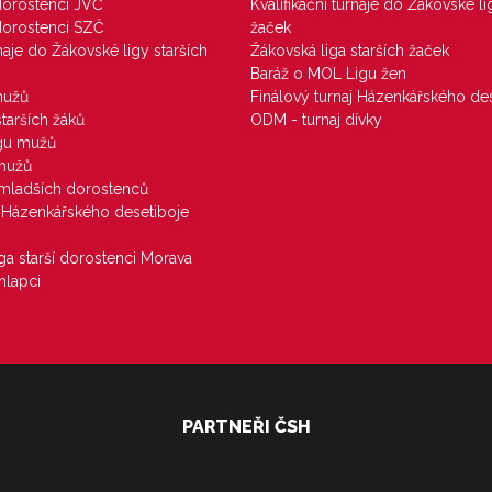
 dorostenci JVČ
Kvalifikační turnaje do Žákovské li
 dorostenci SZČ
žaček
rnaje do Žákovské ligy starších
Žákovská liga starších žaček
Baráž o MOL Ligu žen
mužů
Finálový turnaj Házenkářského des
starších žáků
ODM - turnaj dívky
igu mužů
 mužů
u mladších dorostenců
j Házenkářského desetiboje
iga starší dorostenci Morava
hlapci
PARTNEŘI ČSH