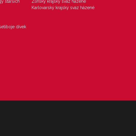
gy starších
Zlínský krajský svaz házené
Karlovarský krajský svaz házené
etiboje dívek