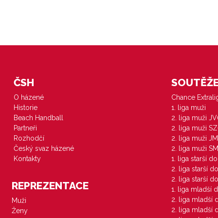
ČSH
SOUTĚŽE 
O házené
Chance Extral
Historie
1. liga muži
Beach Handball
2. liga muži J
Partneři
2. liga muži S
Rozhodčí
2. liga muži JM
Český svaz házené
2. liga muži S
Kontakty
1. liga starší d
2. liga starší 
2. liga starší 
REPREZENTACE
1. liga mladší 
2. liga mladší
Muži
2. liga mladší
Ženy