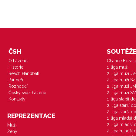
ČSH
SOUTĚŽE 
O házené
Chance Extral
Historie
1. liga muži
Beach Handball
2. liga muži J
Partneři
2. liga muži S
Rozhodčí
2. liga muži JM
Český svaz házené
2. liga muži S
Kontakty
1. liga starší d
2. liga starší 
2. liga starší 
REPREZENTACE
1. liga mladší 
2. liga mladší
Muži
2. liga mladší
Ženy