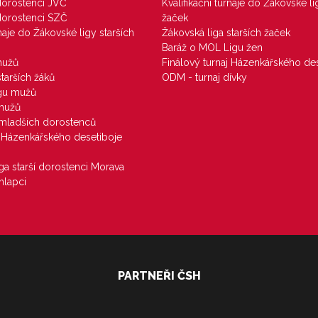
 dorostenci JVČ
Kvalifikační turnaje do Žákovské li
 dorostenci SZČ
žaček
rnaje do Žákovské ligy starších
Žákovská liga starších žaček
Baráž o MOL Ligu žen
mužů
Finálový turnaj Házenkářského des
starších žáků
ODM - turnaj dívky
igu mužů
 mužů
u mladších dorostenců
j Házenkářského desetiboje
iga starší dorostenci Morava
hlapci
PARTNEŘI ČSH