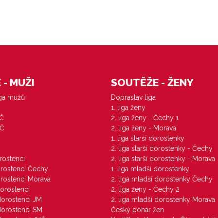
- MUŽI
SOUTĚŽE - ŽENY
iga mužů
Doprastav liga
1. liga ženy
VČ
2. liga ženy - Čechy 1
ZČ
2. liga ženy - Morava
1. liga starší dorostenky
M
2. liga starší dorostenky - Čechy
orostenci
2. liga starší dorostenky - Morava
dorostenci Čechy
1. liga mladší dorostenky
dorostenci Morava
2. liga mladší dorostenky Čechy
dorostenci
2. liga ženy - Čechy 2
 dorostenci JM
2. liga mladší dorostenky Morava
 dorostenci SM
Český pohár žen