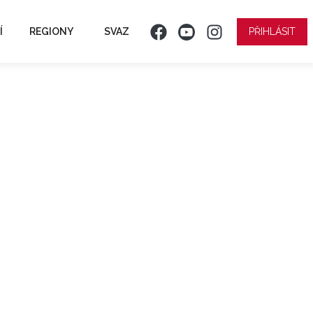
Í
REGIONY
SVAZ
PŘIHLÁSIT