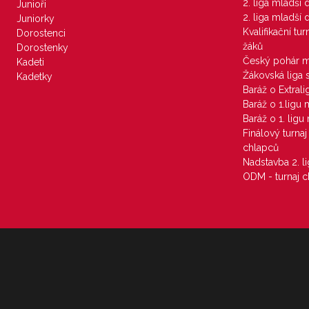
2. liga mladší
Junioři
2. liga mladší
Juniorky
Kvalifikační tu
Dorostenci
žáků
Dorostenky
Český pohár 
Kadeti
Žákovská liga 
Kadetky
Baráž o Extral
Baráž o 1.ligu
Baráž o 1. lig
Finálový turna
chlapců
Nadstavba 2. l
ODM - turnaj c