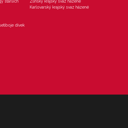
gy starších
Zlínský krajský svaz házené
Karlovarský krajský svaz házené
etiboje dívek