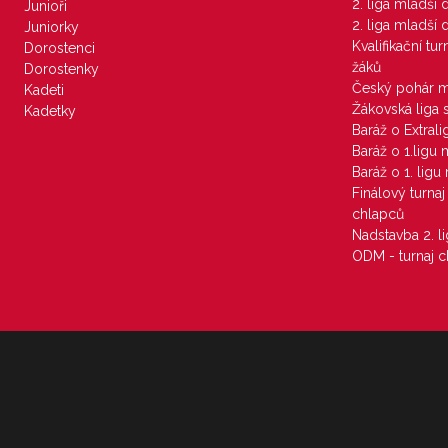
2. liga mladší
Junioři
2. liga mladší
Juniorky
Kvalifikační tu
Dorostenci
žáků
Dorostenky
Český pohár 
Kadeti
Žákovská liga 
Kadetky
Baráž o Extral
Baráž o 1.ligu
Baráž o 1. lig
Finálový turna
chlapců
Nadstavba 2. l
ODM - turnaj c