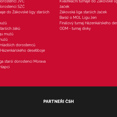
 dorostenci JVČ
Kvalifikační turnaje do Žákovské li
 dorostenci SZČ
žaček
rnaje do Žákovské ligy starších
Žákovská liga starších žaček
Baráž o MOL Ligu žen
mužů
Finálový turnaj Házenkářského des
starších žáků
ODM - turnaj dívky
igu mužů
 mužů
u mladších dorostenců
j Házenkářského desetiboje
iga starší dorostenci Morava
hlapci
PARTNEŘI ČSH