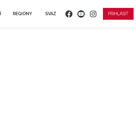
Í
REGIONY
SVAZ
PŘIHLÁSIT