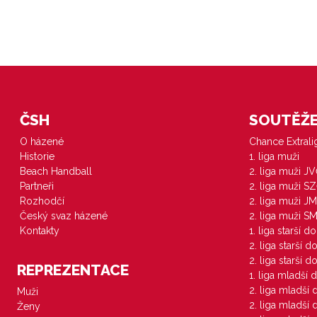
ČSH
SOUTĚŽE 
O házené
Chance Extral
Historie
1. liga muži
Beach Handball
2. liga muži J
Partneři
2. liga muži S
Rozhodčí
2. liga muži JM
Český svaz házené
2. liga muži S
Kontakty
1. liga starší d
2. liga starší 
2. liga starší 
REPREZENTACE
1. liga mladší 
2. liga mladší
Muži
2. liga mladší
Ženy