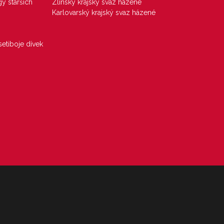
gy starších
Zlínský krajský svaz házené
Karlovarský krajský svaz házené
etiboje dívek