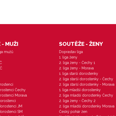
- MUŽI
SOUTĚŽE - ŽENY
iga mužů
Doprastav liga
1. liga ženy
VČ
2. liga ženy - Čechy 1
ZČ
2. liga ženy - Morava
1. liga starší dorostenky
M
2. liga starší dorostenky - Čechy
orostenci
2. liga starší dorostenky - Morava
dorostenci Čechy
1. liga mladší dorostenky
dorostenci Morava
2. liga mladší dorostenky Čechy
dorostenci
2. liga ženy - Čechy 2
 dorostenci JM
2. liga mladší dorostenky Morava
 dorostenci SM
Český pohár žen