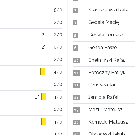
5/0
Staniszewski Rafal
2
2/0
Gebala Maciej
3
2"
2/0
Gebala Tomasz
5
2"
0/0
Genda Pawel
6
2/0
Chelmiňski Rafal
10
4/0
Potoczny Patryk
11
0/0
Czuwara Jan
12
2"
1/0
Jamiola Rafal
13
0/0
Mazur Mateusz
15
1/0
Kornecki Mateusz
16
1/0
Olszewski Jakub
19