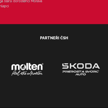
iga starší dorostenci Morava
hlapci
PARTNEŘI ČSH