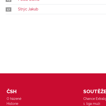
Strýc Jakub
17
ČSH
SOUTĚŽE 
O házené
Chance Extral
Historie
1. liga muži