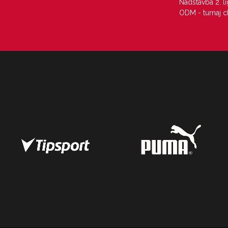
Nadstavba 2. l
ODM - turnaj c