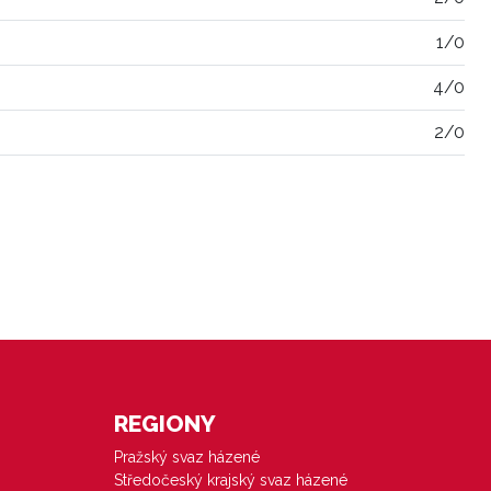
1/0
4/0
2/0
REGIONY
Pražský svaz házené
Středočeský krajský svaz házené