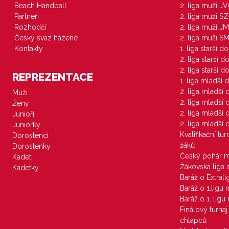
Beach Handball
2. liga muži J
Partneři
2. liga muži S
Rozhodčí
2. liga muži JM
Český svaz házené
2. liga muži S
Kontakty
1. liga starší d
2. liga starší 
2. liga starší 
REPREZENTACE
1. liga mladší 
2. liga mladší
Muži
2. liga mladší
Ženy
2. liga mladší
Junioři
2. liga mladší
Juniorky
Kvalifikační tu
Dorostenci
žáků
Dorostenky
Český pohár 
Kadeti
Žákovská liga 
Kadetky
Baráž o Extral
Baráž o 1.ligu
Baráž o 1. lig
Finálový turna
chlapců