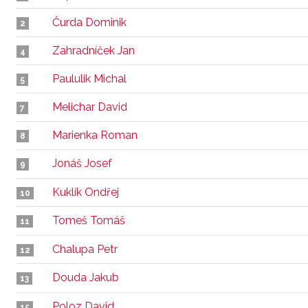
Čurda Dominik
2
Zahradníček Jan
4
Paululik Michal
5
Melichar David
7
Marienka Roman
8
Jonáš Josef
9
Kuklík Ondřej
10
Tomeš Tomáš
11
Chalupa Petr
12
Douda Jakub
13
Poloz David
15