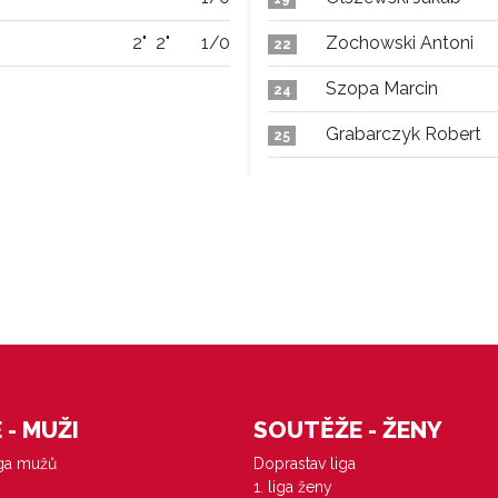
2"
2"
1/0
Zochowski Antoni
22
Szopa Marcin
24
Grabarczyk Robert
25
- MUŽI
SOUTĚŽE - ŽENY
iga mužů
Doprastav liga
1. liga ženy