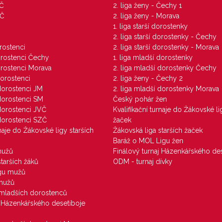
VČ
2. liga ženy - Čechy 1
ZČ
2. liga ženy - Morava
1. liga starší dorostenky
M
2. liga starší dorostenky - Čechy
orostenci
2. liga starší dorostenky - Morava
dorostenci Čechy
1. liga mladší dorostenky
dorostenci Morava
2. liga mladší dorostenky Čechy
dorostenci
2. liga ženy - Čechy 2
 dorostenci JM
2. liga mladší dorostenky Morava
 dorostenci SM
Český pohár žen
 dorostenci JVČ
Kvalifikační turnaje do Žákovské li
 dorostenci SZČ
žaček
rnaje do Žákovské ligy starších
Žákovská liga starších žaček
Baráž o MOL Ligu žen
mužů
Finálový turnaj Házenkářského des
starších žáků
ODM - turnaj dívky
igu mužů
 mužů
u mladších dorostenců
j Házenkářského desetiboje