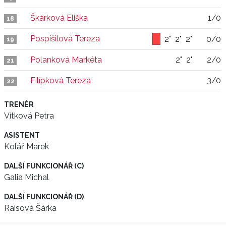
Škárková Eliška
1/0
18
Pospíšilová Tereza
2"
2"
2"
0/0
19
Polanková Markéta
2"
2"
2/0
21
Filípková Tereza
3/0
22
TRENÉR
Vítková Petra
ASISTENT
Kolář Marek
DALŠÍ FUNKCIONÁŘ (C)
Galia Michal
DALŠÍ FUNKCIONÁŘ (D)
Raisová Šárka