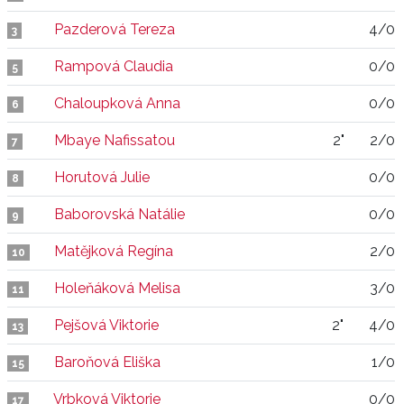
Pazderová Tereza
4/0
3
Rampová Claudia
0/0
5
Chaloupková Anna
0/0
6
Mbaye Nafissatou
2"
2/0
7
Horutová Julie
0/0
8
Baborovská Natálie
0/0
9
Matějková Regína
2/0
10
Holeňáková Melisa
3/0
11
Pejšová Viktorie
2"
4/0
13
Baroňová Eliška
1/0
15
Vrbková Viktorie
0/0
17