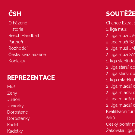
ČSH
SOUTĚŽE 
O házené
Chance Extral
Historie
1. liga muži
Beach Handball
2. liga muži J
Partneři
2. liga muži S
Rozhodčí
2. liga muži JM
Český svaz házené
2. liga muži S
Kontakty
1. liga starší d
2. liga starší 
2. liga starší 
REPREZENTACE
1. liga mladší 
2. liga mladší
Muži
2. liga mladší
Ženy
2. liga mladší
Junioři
2. liga mladší
Juniorky
Kvalifikační tu
Dorostenci
žáků
Dorostenky
Český pohár 
Kadeti
Žákovská liga 
Kadetky