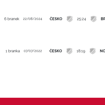
6 branek
ČESKO
25:24
BR
22/08/2024
1 branka
ČESKO
18:19
N
07/07/2022