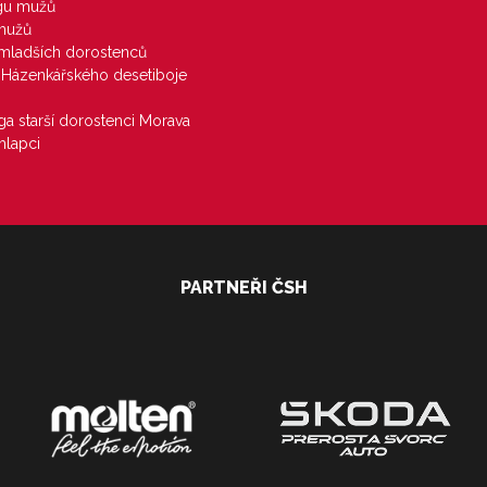
igu mužů
 mužů
u mladších dorostenců
j Házenkářského desetiboje
iga starší dorostenci Morava
hlapci
PARTNEŘI ČSH