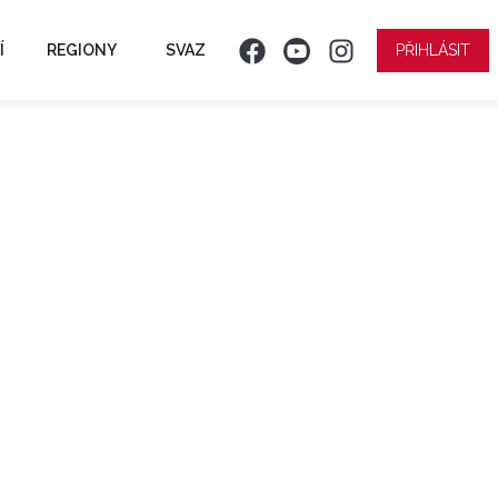
Í
REGIONY
SVAZ
PŘIHLÁSIT