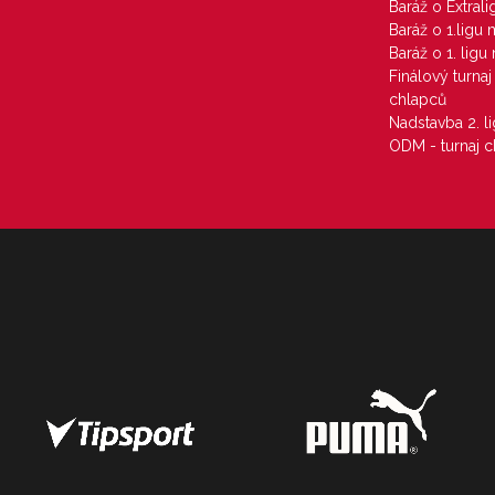
Baráž o Extral
Baráž o 1.ligu
Baráž o 1. lig
Finálový turna
chlapců
Nadstavba 2. l
ODM - turnaj c