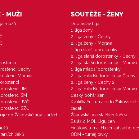
- MUŽI
SOUTĚŽE - ŽENY
iga mužů
Doprastav liga
1. liga ženy
VČ
2. liga ženy - Čechy 1
ZČ
2. liga ženy - Morava
1. liga starší dorostenky
M
2. liga starší dorostenky - Čechy
orostenci
2. liga starší dorostenky - Morava
dorostenci Čechy
1. liga mladší dorostenky
dorostenci Morava
2. liga mladší dorostenky Čechy
dorostenci
2. liga ženy - Čechy 2
 dorostenci JM
2. liga mladší dorostenky Morava
 dorostenci SM
Český pohár žen
 dorostenci JVČ
Kvalifikační turnaje do Žákovské li
 dorostenci SZČ
žaček
rnaje do Žákovské ligy starších
Žákovská liga starších žaček
Baráž o MOL Ligu žen
mužů
Finálový turnaj Házenkářského des
starších žáků
ODM - turnaj dívky