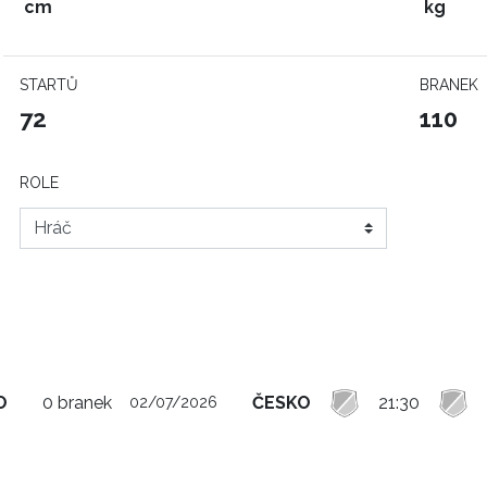
cm
kg
STARTŮ
BRANEK
72
110
ROLE
O
0 branek
ČESKO
21:30
02/07/2026