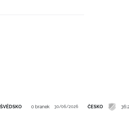
ŠVÉDSKO
0 branek
ČESKO
36:
30/06/2026