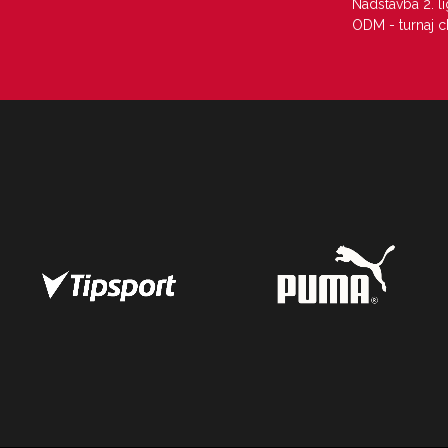
Nadstavba 2. l
ODM - turnaj c