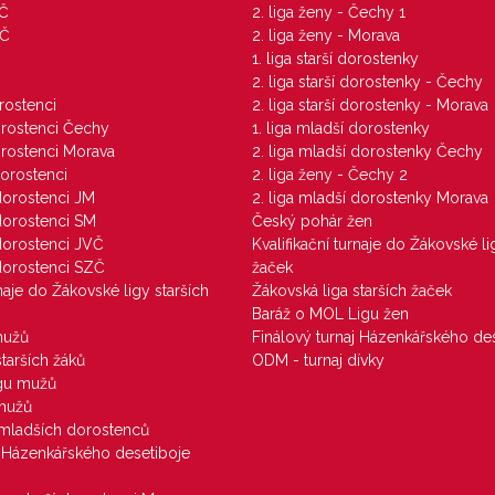
VČ
2. liga ženy - Čechy 1
ZČ
2. liga ženy - Morava
1. liga starší dorostenky
M
2. liga starší dorostenky - Čechy
orostenci
2. liga starší dorostenky - Morava
dorostenci Čechy
1. liga mladší dorostenky
dorostenci Morava
2. liga mladší dorostenky Čechy
dorostenci
2. liga ženy - Čechy 2
 dorostenci JM
2. liga mladší dorostenky Morava
 dorostenci SM
Český pohár žen
 dorostenci JVČ
Kvalifikační turnaje do Žákovské li
 dorostenci SZČ
žaček
rnaje do Žákovské ligy starších
Žákovská liga starších žaček
Baráž o MOL Ligu žen
mužů
Finálový turnaj Házenkářského des
starších žáků
ODM - turnaj dívky
igu mužů
 mužů
u mladších dorostenců
j Házenkářského desetiboje