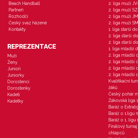
Beach Handball
2. liga muži J
Partneři
2. liga muži S
Rozhodčí
2. liga muži JM
Český svaz házené
2. liga muži S
Kontakty
1. liga starší d
2. liga starší 
2. liga starší 
REPREZENTACE
1. liga mladší 
2. liga mladší
Muži
2. liga mladší
Ženy
2. liga mladší
Junioři
2. liga mladší
Juniorky
Kvalifikační tu
Dorostenci
žáků
Dorostenky
Český pohár 
Kadeti
Žákovská liga 
Kadetky
Baráž o Extral
Baráž o 1.ligu
Baráž o 1. lig
Finálový turna
chlapců