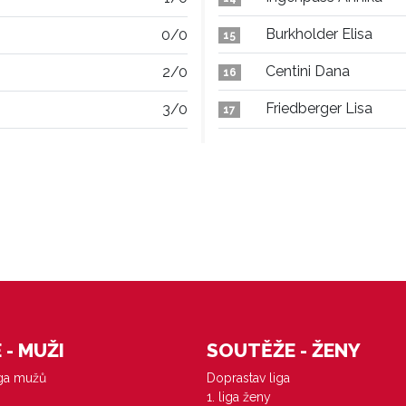
Burkholder Elisa
0/0
15
Centini Dana
2/0
16
Friedberger Lisa
3/0
17
- MUŽI
SOUTĚŽE - ŽENY
iga mužů
Doprastav liga
1. liga ženy