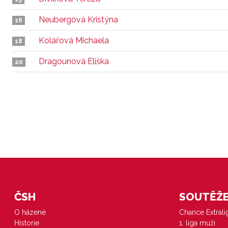
Neubergová Kristýna
16
Kolářová Michaela
18
Dragounová Eliška
20
ČSH
SOUTĚŽE 
O házené
Chance Extral
Historie
1. liga muži