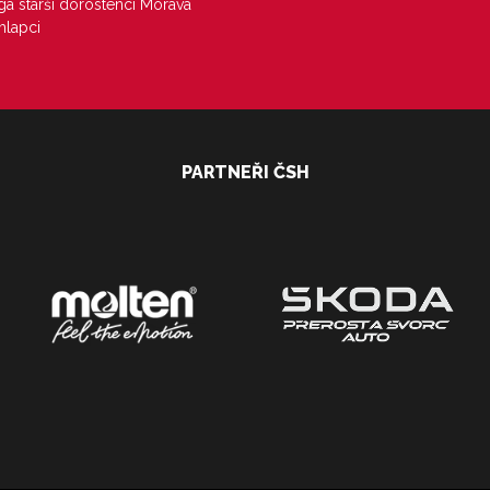
iga starší dorostenci Morava
hlapci
PARTNEŘI ČSH