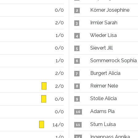
0/0
Körner Josephine
2
2/0
Irmler Sarah
3
1/0
Wieder Lisa
4
0/0
Sievert Jill
5
1/0
Sommerrock Sophia
6
2/0
Burgert Alicia
7
Reimer Nele
2/0
8
Stolle Alicia
0/0
9
Adams Pia
0/0
10
Stum Luisa
14/0
11
Ingenpass Annika
1/0
14