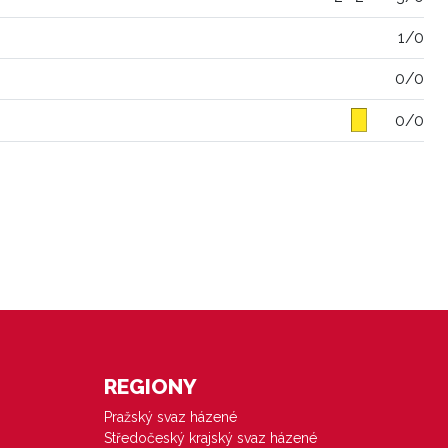
1/0
0/0
0/0
REGIONY
Pražský svaz házené
Středočeský krajský svaz házené