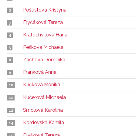
Pošustová Kristýna
2
Fryčáková Tereza
3
Kratochvílová Hana
4
Pešková Michaela
5
Zachová Dominika
8
Franková Anna
9
Kříčková Monika
10
Kučerová Michaela
11
Smolová Karolína
12
Kordovská Kamila
14
Divílková Tereza
15