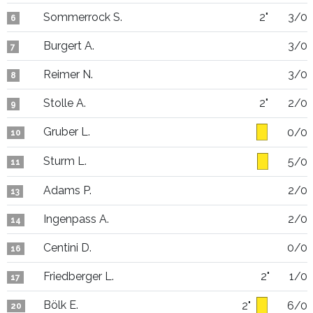
Sommerrock S.
2"
3/0
6
Burgert A.
3/0
7
Reimer N.
3/0
8
Stolle A.
2"
2/0
9
Gruber L.
0/0
10
Sturm L.
5/0
11
Adams P.
2/0
13
Ingenpass A.
2/0
14
Centini D.
0/0
16
Friedberger L.
2"
1/0
17
Bölk E.
2"
6/0
20