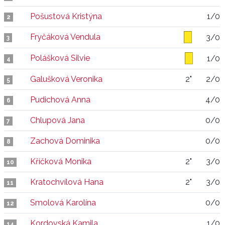
Pošustová Kristýna
1/0
2
Fryčáková Vendula
3/0
3
Polášková Silvie
1/0
4
Galušková Veronika
2"
2/0
5
Pudichová Anna
4/0
6
Chlupová Jana
0/0
7
Zachová Dominika
0/0
8
Kříčková Monika
2"
3/0
10
Kratochvílová Hana
2"
3/0
11
Smolová Karolína
0/0
12
Kordovská Kamila
1/0
14