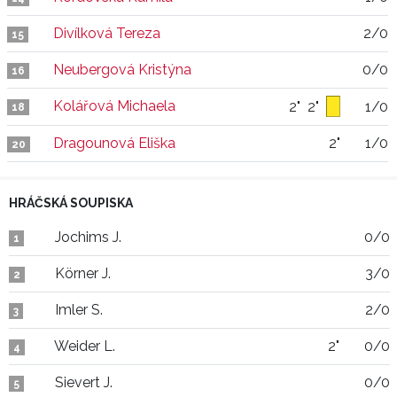
Divílková Tereza
2/0
15
Neubergová Kristýna
0/0
16
Kolářová Michaela
2"
2"
1/0
18
Dragounová Eliška
2"
1/0
20
HRÁČSKÁ SOUPISKA
Jochims J.
0/0
1
Körner J.
3/0
2
Imler S.
2/0
3
Weider L.
2"
0/0
4
Sievert J.
0/0
5