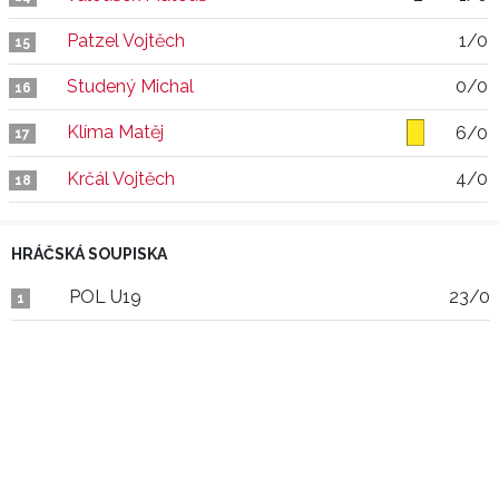
Patzel Vojtěch
1/0
15
Studený Michal
0/0
16
Klíma Matěj
6/0
17
Krčál Vojtěch
4/0
18
HRÁČSKÁ SOUPISKA
POL U19
23/0
1