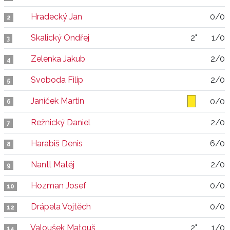
Hradecký Jan
0/0
2
Skalický Ondřej
2"
1/0
3
Zelenka Jakub
2/0
4
Svoboda Filip
2/0
5
Janíček Martin
0/0
6
Režnický Daniel
2/0
7
Harabiš Denis
6/0
8
Nantl Matěj
2/0
9
Hozman Josef
0/0
10
Drápela Vojtěch
0/0
12
Valoušek Matouš
2"
1/0
14