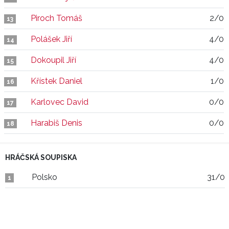
Piroch Tomáš
2/0
13
Polášek Jiří
4/0
14
Dokoupil Jiří
4/0
15
Křístek Daniel
1/0
16
Karlovec David
0/0
17
Harabiš Denis
0/0
18
HRÁČSKÁ SOUPISKA
Polsko
31/0
1