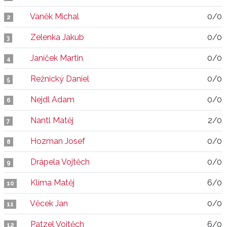
Vaněk Michal
0/0
2
Zelenka Jakub
0/0
3
Janíček Martin
0/0
4
Režnický Daniel
0/0
5
Nejdl Adam
0/0
6
Nantl Matěj
2/0
7
Hozman Josef
0/0
8
Drápela Vojtěch
0/0
9
Klíma Matěj
6/0
10
Věcek Jan
0/0
11
Patzel Vojtěch
6/0
12