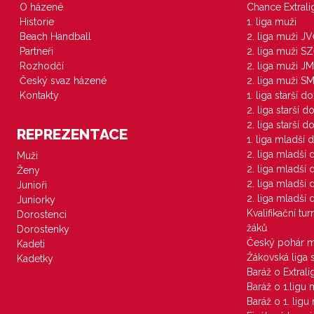
O házené
Chance Extral
Historie
1. liga muži
Beach Handball
2. liga muži J
Partneři
2. liga muži S
Rozhodčí
2. liga muži JM
Český svaz házené
2. liga muži S
Kontakty
1. liga starší d
2. liga starší 
2. liga starší 
REPREZENTACE
1. liga mladší 
2. liga mladší
Muži
2. liga mladší
Ženy
2. liga mladší
Junioři
2. liga mladší
Juniorky
Kvalifikační tu
Dorostenci
žáků
Dorostenky
Český pohár 
Kadeti
Žákovská liga 
Kadetky
Baráž o Extral
Baráž o 1.ligu
Baráž o 1. lig