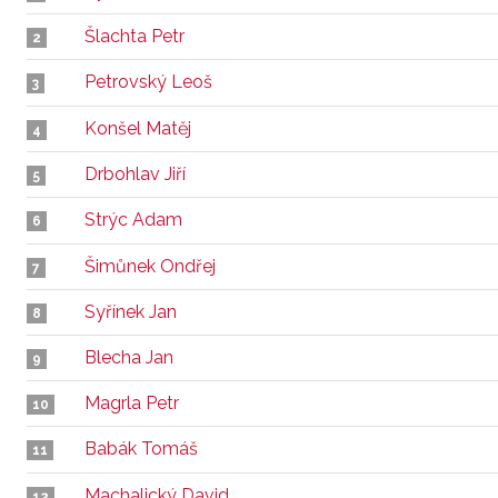
Šlachta Petr
2
Petrovský Leoš
3
Konšel Matěj
4
Drbohlav Jiří
5
Strýc Adam
6
Šimůnek Ondřej
7
Syřínek Jan
8
Blecha Jan
9
Magrla Petr
10
Babák Tomáš
11
Machalický David
12