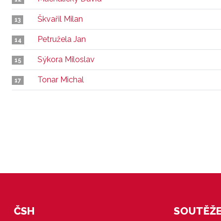
Škvařil Milan
13
Petružela Jan
14
Sýkora Miloslav
15
Tonar Michal
17
ČSH
SOUTĚŽE 