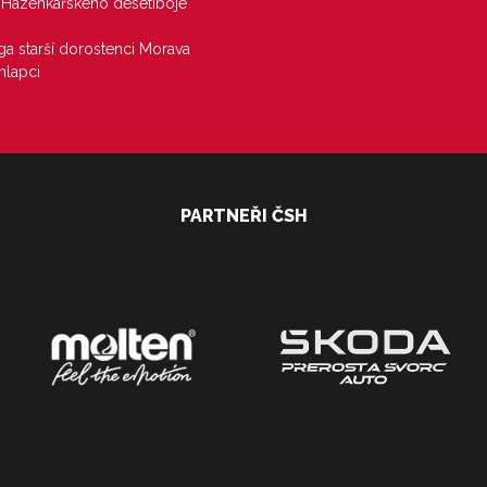
j Házenkářského desetiboje
iga starší dorostenci Morava
hlapci
PARTNEŘI ČSH