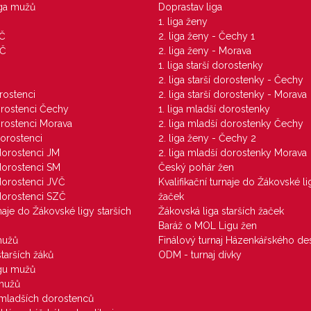
iga mužů
Doprastav liga
1. liga ženy
VČ
2. liga ženy - Čechy 1
ZČ
2. liga ženy - Morava
1. liga starší dorostenky
M
2. liga starší dorostenky - Čechy
orostenci
2. liga starší dorostenky - Morava
dorostenci Čechy
1. liga mladší dorostenky
dorostenci Morava
2. liga mladší dorostenky Čechy
dorostenci
2. liga ženy - Čechy 2
 dorostenci JM
2. liga mladší dorostenky Morava
 dorostenci SM
Český pohár žen
 dorostenci JVČ
Kvalifikační turnaje do Žákovské li
 dorostenci SZČ
žaček
rnaje do Žákovské ligy starších
Žákovská liga starších žaček
Baráž o MOL Ligu žen
mužů
Finálový turnaj Házenkářského des
starších žáků
ODM - turnaj dívky
igu mužů
 mužů
u mladších dorostenců