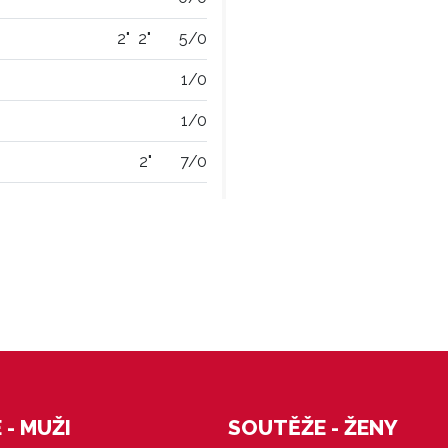
2"
2"
5/0
1/0
1/0
2"
7/0
- MUŽI
SOUTĚŽE - ŽENY