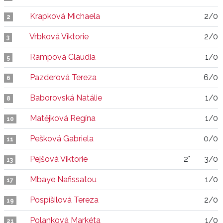
Krapková Michaela
2/0
2
Vrbková Viktorie
2/0
3
Rampová Claudia
1/0
5
Pazderová Tereza
6/0
6
Baborovská Natálie
1/0
8
Matějková Regína
1/0
10
Pešková Gabriela
0/0
11
Pejšová Viktorie
2"
3/0
13
Mbaye Nafissatou
1/0
17
Pospíšilová Tereza
2/0
19
Polanková Markéta
1/0
21