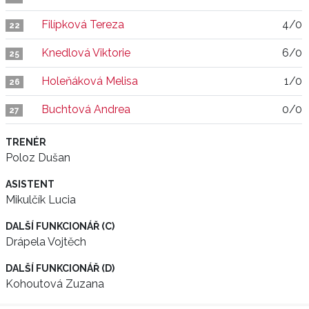
Filípková Tereza
4/0
22
Knedlová Viktorie
6/0
25
Holeňáková Melisa
1/0
26
Buchtová Andrea
0/0
27
TRENÉR
Poloz Dušan
ASISTENT
Mikulčík Lucia
DALŠÍ FUNKCIONÁŘ (C)
Drápela Vojtěch
DALŠÍ FUNKCIONÁŘ (D)
Kohoutová Zuzana