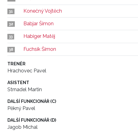
Konečný Vojtěch
31
Babjar Šimon
32
Habiger Matěj
33
Fuchsík Šimon
38
TRENÉR
Hrachovec Pavel
ASISTENT
Strnadel Martin
DALŠÍ FUNKCIONÁŘ (C)
Pěkný Pavel
DALŠÍ FUNKCIONÁŘ (D)
Jagob Michal