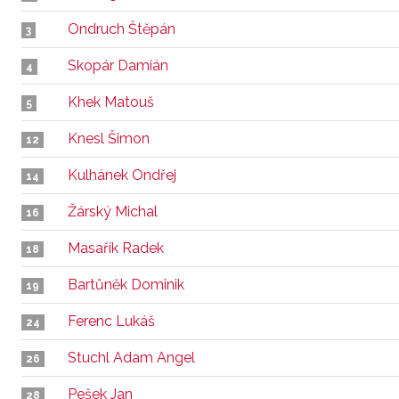
Ondruch Štěpán
3
Skopár Damián
4
Khek Matouš
5
Knesl Šimon
12
Kulhánek Ondřej
14
Žárský Michal
16
Masařík Radek
18
Bartůněk Dominik
19
Ferenc Lukáš
24
Stuchl Adam Angel
26
Pešek Jan
28