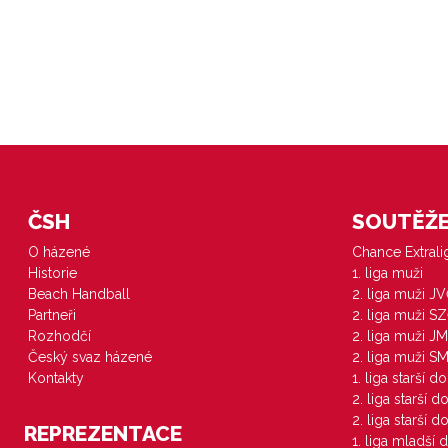
ČSH
SOUTĚŽE 
O házené
Chance Extral
Historie
1. liga muži
Beach Handball
2. liga muži J
Partneři
2. liga muži S
Rozhodčí
2. liga muži JM
Český svaz házené
2. liga muži S
Kontakty
1. liga starší d
2. liga starší 
2. liga starší 
REPREZENTACE
1. liga mladší 