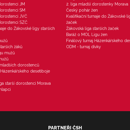
 dorostenci JM
2. liga mladší dorostenky Morava
 dorostenci SM
Český pohár žen
 dorostenci JVČ
Kvalifikační turnaje do Žákovské li
 dorostenci SZČ
žaček
rnaje do Žákovské ligy starších
Žákovská liga starších žaček
Baráž o MOL Ligu žen
mužů
Finálový turnaj Házenkářského des
starších žáků
ODM - turnaj dívky
igu mužů
 mužů
u mladších dorostenců
j Házenkářského desetiboje
iga starší dorostenci Morava
hlapci
PARTNEŘI ČSH