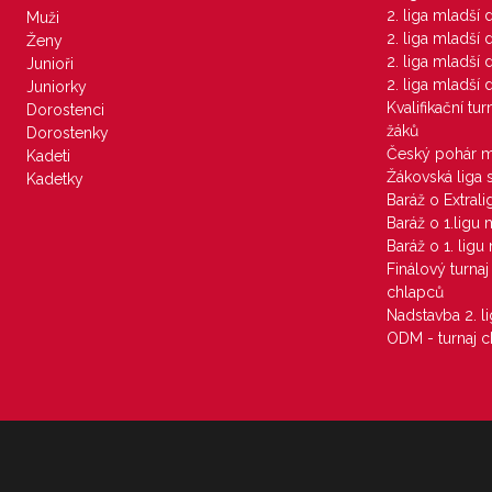
2. liga mladší
Muži
2. liga mladší
Ženy
2. liga mladší
Junioři
2. liga mladší
Juniorky
Kvalifikační tu
Dorostenci
žáků
Dorostenky
Český pohár 
Kadeti
Žákovská liga 
Kadetky
Baráž o Extral
Baráž o 1.ligu
Baráž o 1. lig
Finálový turna
chlapců
Nadstavba 2. l
ODM - turnaj c