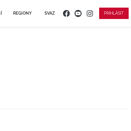
Í
REGIONY
SVAZ
PŘIHLÁSIT