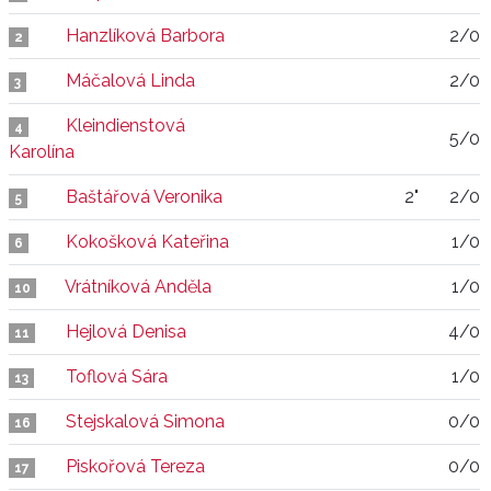
Hanzlíková Barbora
2/0
2
Máčalová Linda
2/0
3
Kleindienstová
4
5/0
Karolína
Baštářová Veronika
2"
2/0
5
Kokošková Kateřina
1/0
6
Vrátníková Anděla
1/0
10
Hejlová Denisa
4/0
11
Toflová Sára
1/0
13
Stejskalová Simona
0/0
16
Piskořová Tereza
0/0
17