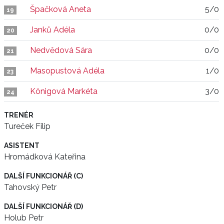
Špačková Aneta
5/0
19
Janků Adéla
0/0
20
Nedvědová Sára
0/0
21
Masopustová Adéla
1/0
23
Königová Markéta
3/0
24
TRENÉR
Tureček Filip
ASISTENT
Hromádková Kateřina
DALŠÍ FUNKCIONÁŘ (C)
Tahovský Petr
DALŠÍ FUNKCIONÁŘ (D)
Holub Petr