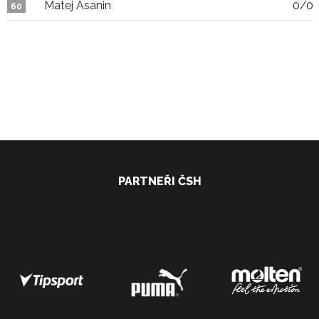
Matej Asanin
0/0
60
PARTNEŘI ČSH