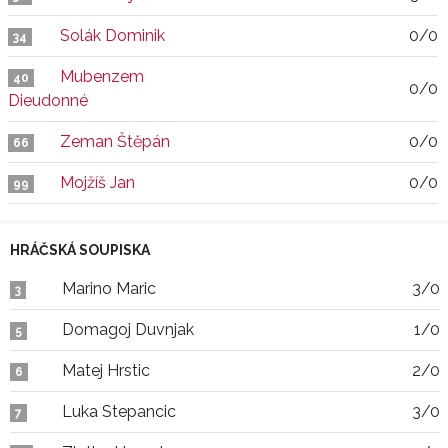
Solák Dominik
0/0
34
Mubenzem
40
0/0
Dieudonné
Zeman Štěpán
0/0
66
Mojžíš Jan
0/0
99
HRÁČSKÁ SOUPISKA
Marino Maric
3/0
3
Domagoj Duvnjak
1/0
5
Matej Hrstic
2/0
6
Luka Stepancic
3/0
7