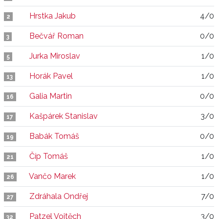
Hrstka Jakub
4/0
2
Bečvář Roman
0/0
3
Jurka Miroslav
1/0
5
Horák Pavel
1/0
13
Galia Martin
0/0
16
Kašpárek Stanislav
3/0
17
Babák Tomáš
0/0
19
Číp Tomáš
1/0
21
Vančo Marek
1/0
26
Zdráhala Ondřej
7/0
27
Patzel Vojtěch
3/0
32