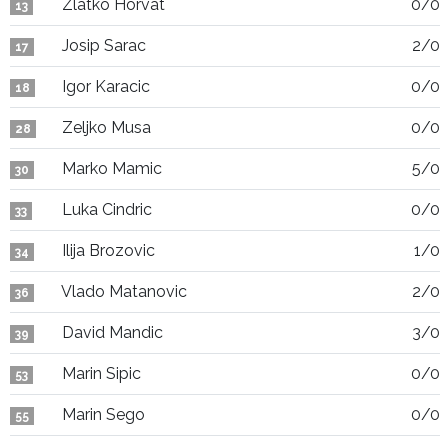
Zlatko Horvat
0/0
13
Josip Sarac
2/0
17
Igor Karacic
0/0
18
Zeljko Musa
0/0
28
Marko Mamic
5/0
30
Luka Cindric
0/0
33
Ilija Brozovic
1/0
34
Vlado Matanovic
2/0
36
David Mandic
3/0
39
Marin Sipic
0/0
53
Marin Sego
0/0
55