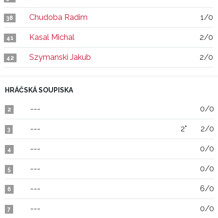
Chudoba Radim
1/0
38
Kasal Michal
2/0
41
Szymanski Jakub
2/0
42
HRÁČSKÁ SOUPISKA
---
0/0
2
---
2"
2/0
3
---
0/0
4
---
0/0
5
---
6/0
6
---
0/0
7