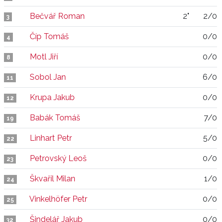
Bečvář Roman
2"
2/0
3
Číp Tomáš
0/0
4
Motl Jiří
0/0
8
Sobol Jan
6/0
11
Krupa Jakub
0/0
12
Babák Tomáš
7/0
19
Linhart Petr
5/0
22
Petrovský Leoš
0/0
23
Škvařil Milan
1/0
24
Vinkelhöfer Petr
0/0
25
Šindelář Jakub
0/0
32