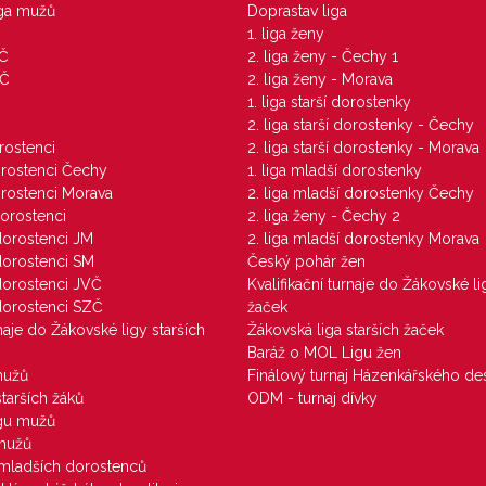
iga mužů
Doprastav liga
1. liga ženy
VČ
2. liga ženy - Čechy 1
ZČ
2. liga ženy - Morava
1. liga starší dorostenky
M
2. liga starší dorostenky - Čechy
orostenci
2. liga starší dorostenky - Morava
dorostenci Čechy
1. liga mladší dorostenky
dorostenci Morava
2. liga mladší dorostenky Čechy
dorostenci
2. liga ženy - Čechy 2
 dorostenci JM
2. liga mladší dorostenky Morava
 dorostenci SM
Český pohár žen
 dorostenci JVČ
Kvalifikační turnaje do Žákovské li
 dorostenci SZČ
žaček
rnaje do Žákovské ligy starších
Žákovská liga starších žaček
Baráž o MOL Ligu žen
mužů
Finálový turnaj Házenkářského des
starších žáků
ODM - turnaj dívky
igu mužů
 mužů
u mladších dorostenců