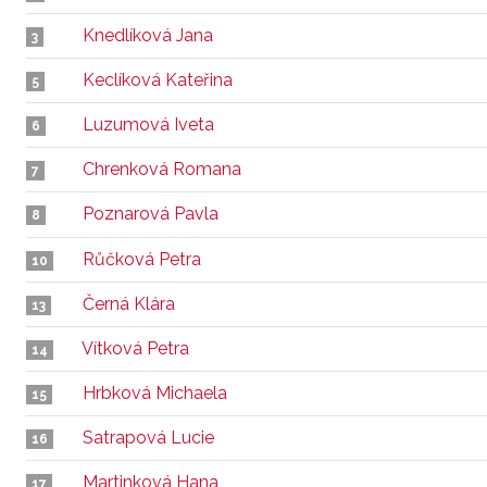
Knedlíková Jana
3
Keclíková Kateřina
5
Luzumová Iveta
6
Chrenková Romana
7
Poznarová Pavla
8
Růčková Petra
10
Černá Klára
13
Vítková Petra
14
Hrbková Michaela
15
Satrapová Lucie
16
Martinková Hana
17