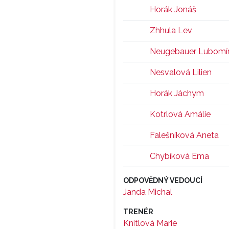
Horák Jonáš
Zhhula Lev
Neugebauer Lubomí
Nesvalová Lilien
Horák Jáchym
Kotrlová Amálie
Falešníková Aneta
Chybíková Ema
ODPOVĚDNÝ VEDOUCÍ
Janda Michal
TRENÉR
Knitlová Marie