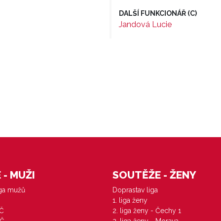
DALŠÍ FUNKCIONÁŘ (C)
Jandová Lucie
- MUŽI
SOUTĚŽE - ŽENY
iga mužů
Doprastav liga
1. liga ženy
VČ
2. liga ženy - Čechy 1