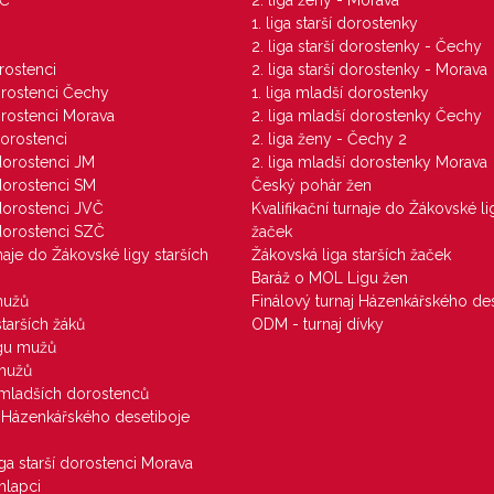
ZČ
2. liga ženy - Morava
1. liga starší dorostenky
M
2. liga starší dorostenky - Čechy
orostenci
2. liga starší dorostenky - Morava
dorostenci Čechy
1. liga mladší dorostenky
dorostenci Morava
2. liga mladší dorostenky Čechy
dorostenci
2. liga ženy - Čechy 2
 dorostenci JM
2. liga mladší dorostenky Morava
 dorostenci SM
Český pohár žen
 dorostenci JVČ
Kvalifikační turnaje do Žákovské li
 dorostenci SZČ
žaček
rnaje do Žákovské ligy starších
Žákovská liga starších žaček
Baráž o MOL Ligu žen
mužů
Finálový turnaj Házenkářského des
starších žáků
ODM - turnaj dívky
igu mužů
 mužů
u mladších dorostenců
j Házenkářského desetiboje
iga starší dorostenci Morava
hlapci