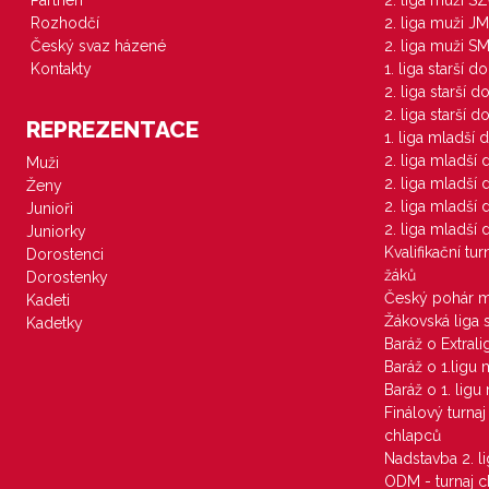
Partneři
2. liga muži S
Rozhodčí
2. liga muži JM
Český svaz házené
2. liga muži S
Kontakty
1. liga starší d
2. liga starší 
2. liga starší 
REPREZENTACE
1. liga mladší 
2. liga mladší
Muži
2. liga mladší
Ženy
2. liga mladší
Junioři
2. liga mladší
Juniorky
Kvalifikační tu
Dorostenci
žáků
Dorostenky
Český pohár 
Kadeti
Žákovská liga 
Kadetky
Baráž o Extral
Baráž o 1.ligu
Baráž o 1. lig
Finálový turna
chlapců
Nadstavba 2. l
ODM - turnaj c