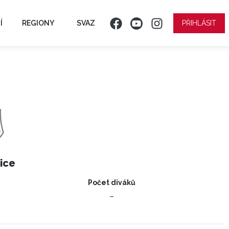
Í
REGIONY
SVAZ
PŘIHLÁSIT
ice
Počet diváků
–