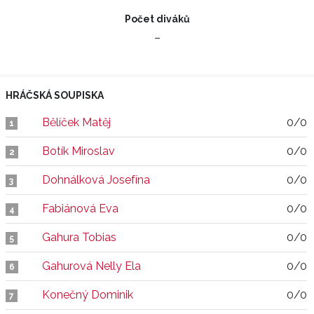
Počet diváků
–
HRÁČSKÁ SOUPISKA
Bělíček Matěj
0/0
1
Botík Miroslav
0/0
2
Dohnálková Josefína
0/0
3
Fabiánová Eva
0/0
4
Gahura Tobias
0/0
5
Gahurová Nelly Ela
0/0
6
Konečný Dominik
0/0
7