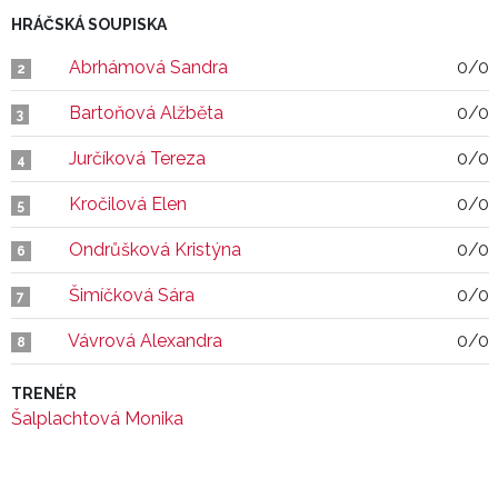
HRÁČSKÁ SOUPISKA
Abrhámová Sandra
0/0
2
Bartoňová Alžběta
0/0
3
Jurčíková Tereza
0/0
4
Kročilová Elen
0/0
5
Ondrůšková Kristýna
0/0
6
Šimíčková Sára
0/0
7
Vávrová Alexandra
0/0
8
TRENÉR
Šalplachtová Monika