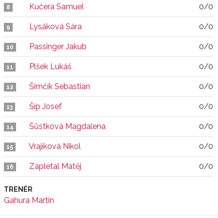
Kučera Samuel
0/0
8
Lysáková Sára
0/0
9
Passinger Jakub
0/0
10
Plšek Lukáš
0/0
11
Šimčík Sebastian
0/0
12
Šíp Josef
0/0
13
Šůstková Magdalena
0/0
14
Vrajíková Nikol
0/0
15
Zapletal Matěj
0/0
16
TRENÉR
Gahura Martin