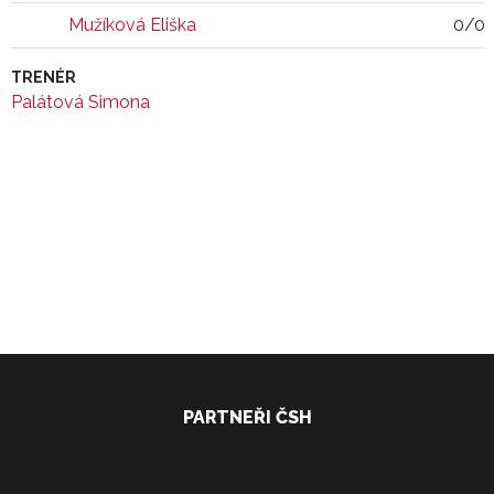
Mužíková Eliška
0/0
TRENÉR
Palátová Simona
PARTNEŘI ČSH