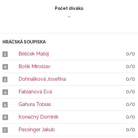
Počet diváků
–
HRÁČSKÁ SOUPISKA
Bělíček Matěj
0/0
1
Botík Miroslav
0/0
2
Dohnálková Josefína
0/0
3
Fabiánová Eva
0/0
4
Gahura Tobias
0/0
5
Konečný Dominik
0/0
6
Passinger Jakub
0/0
7