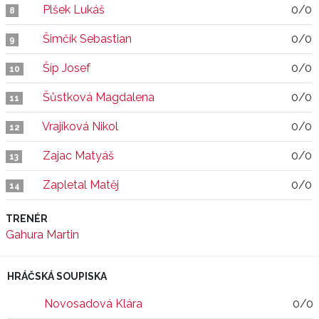
Plšek Lukáš
0/0
8
Šimčík Sebastian
0/0
9
Šíp Josef
0/0
10
Šůstková Magdalena
0/0
11
Vrajíková Nikol
0/0
12
Zajac Matyáš
0/0
13
Zapletal Matěj
0/0
14
TRENÉR
Gahura Martin
HRÁČSKÁ SOUPISKA
Novosadová Klára
0/0