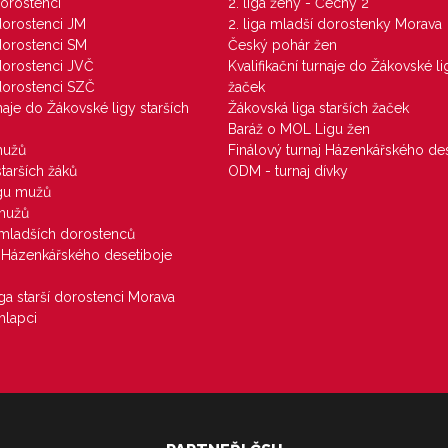
dorostenci
2. liga ženy - Čechy 2
 dorostenci JM
2. liga mladší dorostenky Morava
 dorostenci SM
Český pohár žen
 dorostenci JVČ
Kvalifikační turnaje do Žákovské li
 dorostenci SZČ
žaček
rnaje do Žákovské ligy starších
Žákovská liga starších žaček
Baráž o MOL Ligu žen
mužů
Finálový turnaj Házenkářského des
starších žáků
ODM - turnaj dívky
igu mužů
 mužů
u mladších dorostenců
j Házenkářského desetiboje
iga starší dorostenci Morava
hlapci