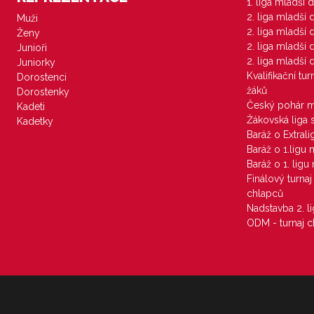
1. liga mladší 
2. liga mladší
Muži
2. liga mladší
Ženy
2. liga mladší
Junioři
2. liga mladší
Juniorky
Kvalifikační tu
Dorostenci
žáků
Dorostenky
Český pohár 
Kadeti
Žákovská liga 
Kadetky
Baráž o Extral
Baráž o 1.ligu
Baráž o 1. lig
Finálový turna
chlapců
Nadstavba 2. l
ODM - turnaj c