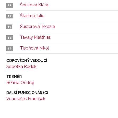
Šonková Klára
11
Šťastná Julie
12
Šusterová Terezie
13
Tavaly Matthias
14
Tisoňová Nikol
15
ODPOVĚDNÝ VEDOUCÍ
Sobotka Radek
TRENÉR
Behina Ondřej
DALŠÍ FUNKCIONÁŘ (C)
Vondrášek František