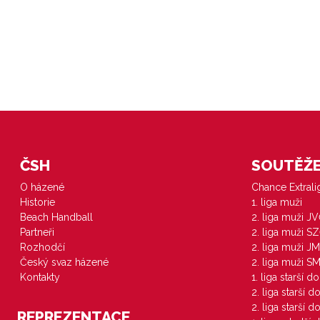
ČSH
SOUTĚŽE 
O házené
Chance Extral
Historie
1. liga muži
Beach Handball
2. liga muži J
Partneři
2. liga muži S
Rozhodčí
2. liga muži JM
Český svaz házené
2. liga muži S
Kontakty
1. liga starší d
2. liga starší 
2. liga starší 
REPREZENTACE