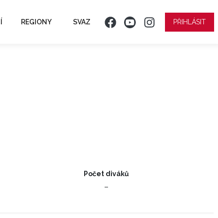
Í
REGIONY
SVAZ
PŘIHLÁSIT
B
Počet diváků
–