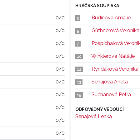
HRÁČSKÁ SOUPISKA
0/0
Budínová Amálie
3
0/0
Güthnerová Veronika
5
0/0
Pospíchalová Veroni
7
0/0
Winklerová Natálie
10
0/0
Ryndáková Veronika
11
0/0
Senajová Aneta
13
0/0
Suchanová Petra
15
0/0
ODPOVĚDNÝ VEDOUCÍ
Senajová Lenka
0/0
0/0