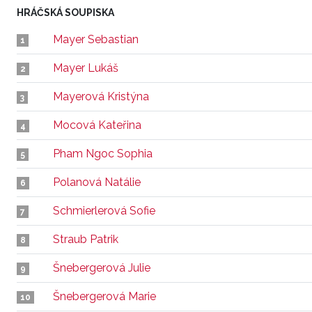
HRÁČSKÁ SOUPISKA
Mayer Sebastian
1
Mayer Lukáš
2
Mayerová Kristýna
3
Mocová Kateřina
4
Pham Ngoc Sophia
5
Polanová Natálie
6
Schmierlerová Sofie
7
Straub Patrik
8
Šnebergerová Julie
9
Šnebergerová Marie
10