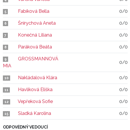
Fabíková Bella
0/0
5
Šnirychová Aneta
0/0
6
Konečná Liliana
0/0
7
Paráková Beáta
0/0
8
GROSSMANNOVÁ
9
0/0
MIA
Nakládalová Klára
0/0
10
Havlíková Eliška
0/0
11
Vepřeková Sofie
0/0
12
Sladká Karolína
0/0
15
ODPOVĚDNÝ VEDOUCÍ