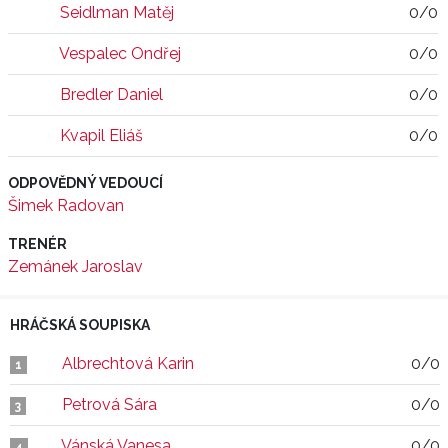
Seidlman Matěj
0/0
Vespalec Ondřej
0/0
Bredler Daniel
0/0
Kvapil Eliáš
0/0
ODPOVĚDNÝ VEDOUCÍ
Šimek Radovan
TRENÉR
Zemánek Jaroslav
HRÁČSKÁ SOUPISKA
Albrechtová Karin
0/0
1
Petrová Sára
0/0
3
Vánská Vanesa
0/0
4