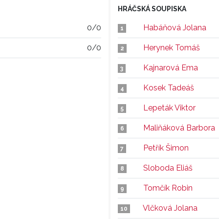
HRÁČSKÁ SOUPISKA
0/0
Habáňová Jolana
1
0/0
Herynek Tomáš
2
Kajnarová Ema
3
Kosek Tadeáš
4
Lepeták Viktor
5
Maliňáková Barbora
6
Petřík Šimon
7
Sloboda Eliáš
8
Tomčík Robin
9
Vlčková Jolana
10