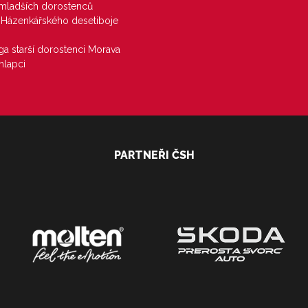
u mladších dorostenců
j Házenkářského desetiboje
iga starší dorostenci Morava
hlapci
PARTNEŘI ČSH