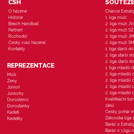
ČSH
SOUTĚŽE 
O házené
Chance Extral
Historie
1. liga muži
Beach Handball
2. liga muži J
Partneři
2. liga muži S
Rozhodčí
2. liga muži JM
Český svaz házené
2. liga muži S
Kontakty
1. liga starší d
2. liga starší 
2. liga starší 
REPREZENTACE
1. liga mladší 
2. liga mladší
Muži
2. liga mladší
Ženy
2. liga mladší
Junioři
2. liga mladší
Juniorky
Kvalifikační tu
Dorostenci
žáků
Dorostenky
Český pohár 
Kadeti
Žákovská liga 
Kadetky
Baráž o Extral
Baráž o 1.ligu