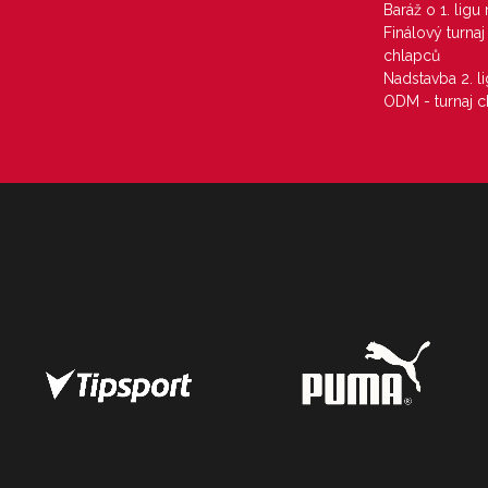
Baráž o 1. lig
Finálový turna
chlapců
Nadstavba 2. l
ODM - turnaj c