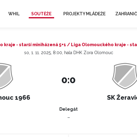
WHIL
SOUTĚŽE
PROJEKTY MLÁDEŽE
ZAHRANIČ
kraje - starší miniházená 5+1 / Liga Olomouckého kraje - sta
so, 1. 11. 2025, 8:00, hala DHK Zora Olomouc
0:0
mouc 1966
SK Žeravi
Delegát
–