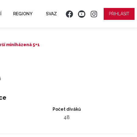
Í
REGIONY
SVAZ
PŘIHLÁSIT
rší miniházená 5+1
ce
Počet diváků
48