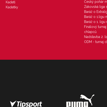
Český pohár 
Kadeti
Žákovská liga 
Kadetky
Baráž o Extral
Baráž o 1.ligu
Baráž o 1. lig
Finálový turna
chlapců
Nadstavba 2. l
ODM - turnaj c