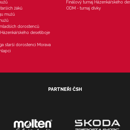
mužů
Finálový turnaj Házenkářského des
starších žáků
ODM - turnaj dívky
igu mužů
 mužů
u mladších dorostenců
j Házenkářského desetiboje
iga starší dorostenci Morava
hlapci
PARTNEŘI ČSH