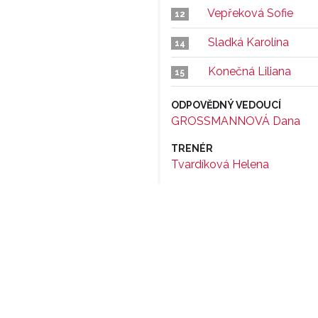
Vepřeková Sofie
12
Sladká Karolína
14
Konečná Liliana
15
ODPOVĚDNÝ VEDOUCÍ
GROSSMANNOVÁ Dana
TRENÉR
Tvardíková Helena