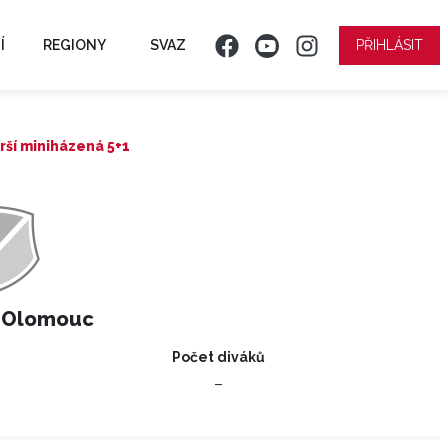
Í
REGIONY
SVAZ
PŘIHLÁSIT
rší miniházená 5+1
 Olomouc
Počet diváků
–