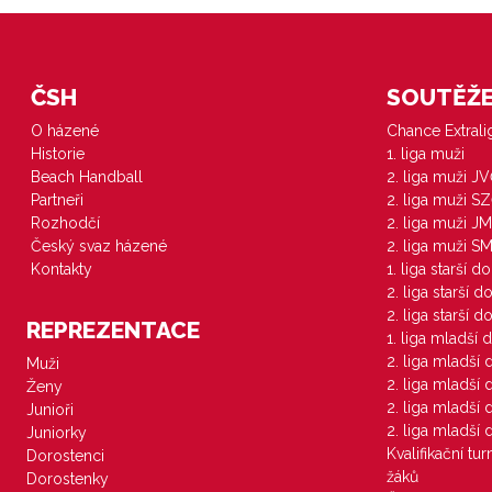
ČSH
SOUTĚŽE 
O házené
Chance Extral
Historie
1. liga muži
Beach Handball
2. liga muži J
Partneři
2. liga muži S
Rozhodčí
2. liga muži JM
Český svaz házené
2. liga muži S
Kontakty
1. liga starší d
2. liga starší 
2. liga starší 
REPREZENTACE
1. liga mladší 
2. liga mladší
Muži
2. liga mladší
Ženy
2. liga mladší
Junioři
2. liga mladší
Juniorky
Kvalifikační tu
Dorostenci
žáků
Dorostenky