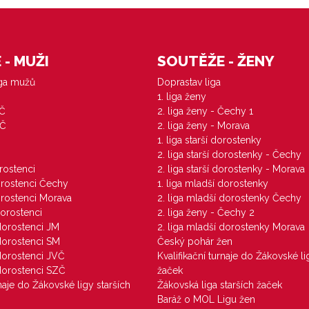
- MUŽI
SOUTĚŽE - ŽENY
iga mužů
Doprastav liga
1. liga ženy
VČ
2. liga ženy - Čechy 1
ZČ
2. liga ženy - Morava
1. liga starší dorostenky
M
2. liga starší dorostenky - Čechy
orostenci
2. liga starší dorostenky - Morava
dorostenci Čechy
1. liga mladší dorostenky
dorostenci Morava
2. liga mladší dorostenky Čechy
dorostenci
2. liga ženy - Čechy 2
 dorostenci JM
2. liga mladší dorostenky Morava
 dorostenci SM
Český pohár žen
 dorostenci JVČ
Kvalifikační turnaje do Žákovské li
 dorostenci SZČ
žaček
rnaje do Žákovské ligy starších
Žákovská liga starších žaček
Baráž o MOL Ligu žen