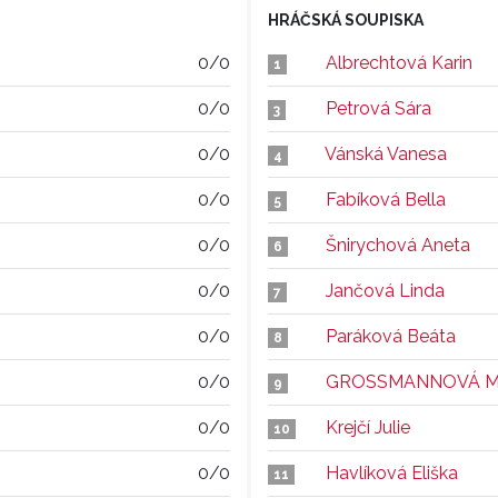
HRÁČSKÁ SOUPISKA
0/0
Albrechtová Karin
1
0/0
Petrová Sára
3
0/0
Vánská Vanesa
4
0/0
Fabíková Bella
5
0/0
Šnirychová Aneta
6
0/0
Jančová Linda
7
0/0
Paráková Beáta
8
0/0
GROSSMANNOVÁ M
9
0/0
Krejčí Julie
10
0/0
Havlíková Eliška
11