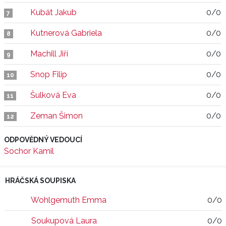
Kubát Jakub
0/0
7
Kutnerová Gabriela
0/0
8
Machill Jiří
0/0
9
Snop Filip
0/0
10
Šulková Eva
0/0
11
Zeman Šimon
0/0
12
ODPOVĚDNÝ VEDOUCÍ
Sochor Kamil
HRÁČSKÁ SOUPISKA
Wohlgemuth Emma
0/0
Soukupová Laura
0/0