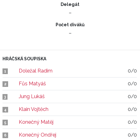
Delegát
–
Počet diváků
–
HRÁČSKÁ SOUPISKA
Doležal Radim
0/0
1
Fůs Matyáš
0/0
2
Jung Lukáš
0/0
3
Klain Vojtěch
0/0
4
Konečný Matěj
0/0
5
Konečný Ondřej
0/0
6