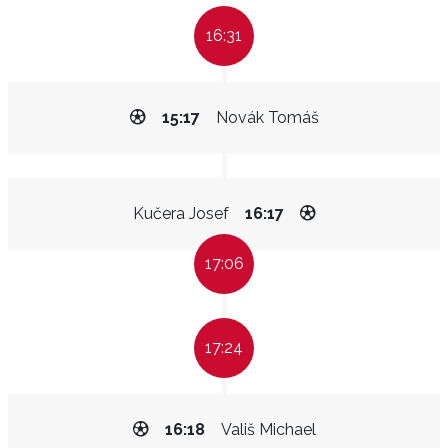
16:31
15:17
Novák Tomáš
Kučera Josef
16:17
17:06
17:24
16:18
Vališ Michael