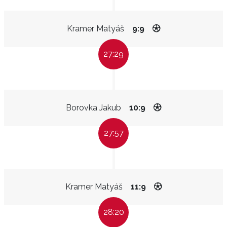
Kramer Matyáš
9:9
27:29
Borovka Jakub
10:9
27:57
Kramer Matyáš
11:9
28:20