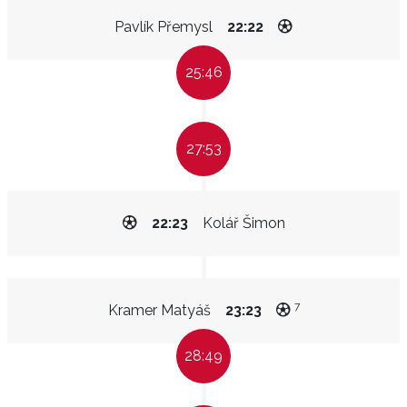
Pavlík Přemysl
22:22
25:46
27:53
22:23
Kolář Šimon
7
Kramer Matyáš
23:23
28:49