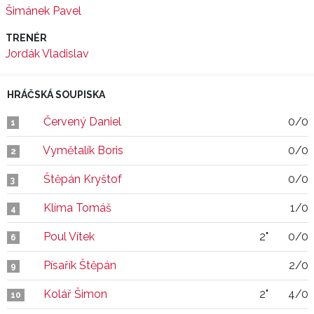
Šimánek Pavel
TRENÉR
Jordák Vladislav
HRÁČSKÁ SOUPISKA
Červený Daniel
0/0
1
Vymětalík Boris
0/0
2
Štěpán Kryštof
0/0
3
Klíma Tomáš
1/0
4
Poul Vítek
2"
0/0
6
Písařík Štěpán
2/0
9
Kolář Šimon
2"
4/0
10