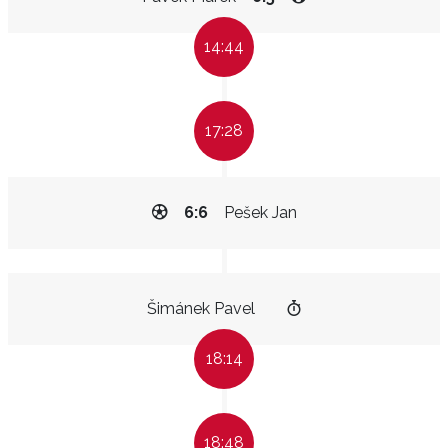
14:44
17:28
6:6
Pešek Jan
Šimánek Pavel
18:14
18:48