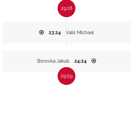
29:18
23:24
Vališ Michael
Borovka Jakub
24:24
29:59