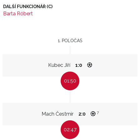
DALŠÍ FUNKCIONÁŘ (C)
Barta Róbert
1. POLOČAS
Kubec Jiří
1:0
01:50
7
Mach Čestmír
2:0
02:47