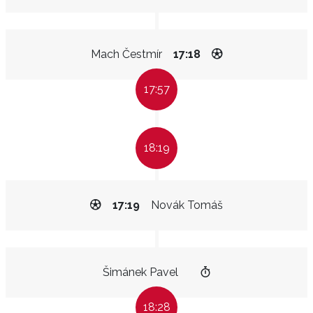
Mach Čestmír
17:18
17:57
18:19
17:19
Novák Tomáš
Šimánek Pavel
18:28