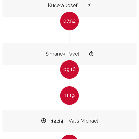
Kučera Josef
2"
07:52
Šimánek Pavel
09:16
11:19
14:14
Vališ Michael