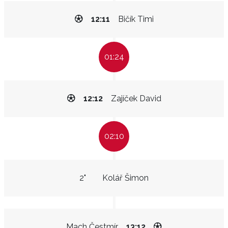
12:11
Bičík Timi
01:24
12:12
Zajíček David
02:10
2"
Kolář Šimon
Mach Čestmír
13:12