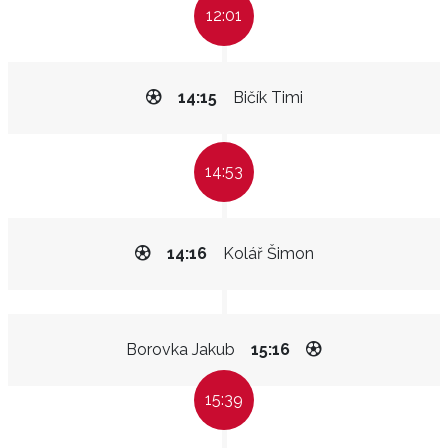
12:01
14:15
Bičík Timi
14:53
14:16
Kolář Šimon
Borovka Jakub
15:16
15:39