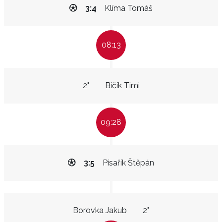
3:4
Klíma Tomáš
08:13
2"
Bičík Timi
09:28
3:5
Písařík Štěpán
Borovka Jakub
2"