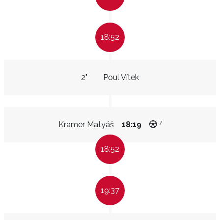
18:52
2"
Poul Vítek
7
Kramer Matyáš
18:19
18:52
19:37