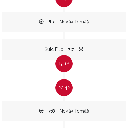
6:7
Novák Tomáš
Šulc Filip
7:7
19:18
20:42
7:8
Novák Tomáš