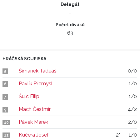
Delegát
–
Počet diváků
63
HRÁČSKÁ SOUPISKA
Šimánek Tadeáš
0/0
5
Pavlík Přemysl
1/0
6
Šulc Filip
1/0
7
Mach Čestmír
4/2
9
Pávek Marek
2/0
10
Kučera Josef
2"
1/0
12