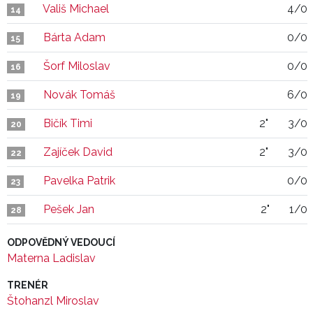
Vališ Michael
4/0
14
Bárta Adam
0/0
15
Šorf Miloslav
0/0
16
Novák Tomáš
6/0
19
Bičík Timi
2"
3/0
20
Zajíček David
2"
3/0
22
Pavelka Patrik
0/0
23
Pešek Jan
2"
1/0
28
ODPOVĚDNÝ VEDOUCÍ
Materna Ladislav
TRENÉR
Štohanzl Miroslav