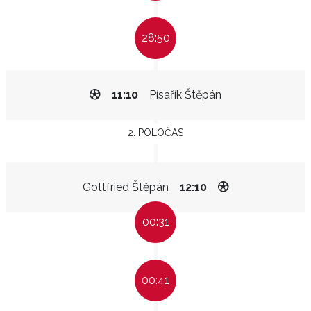
28:50
11:10
Písařík Štěpán
2. POLOČAS
Gottfried Štěpán
12:10
00:31
00:41