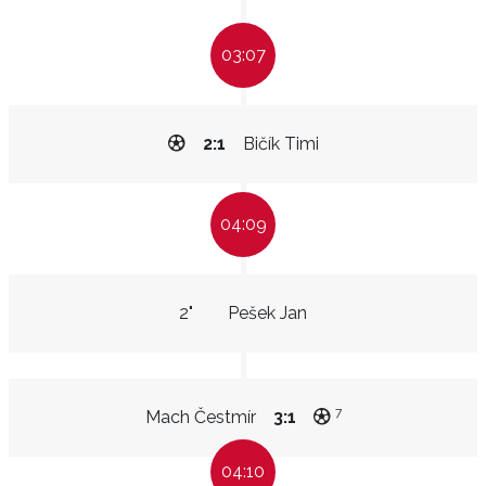
03:07
2:1
Bičík Timi
04:09
2"
Pešek Jan
7
Mach Čestmír
3:1
04:10