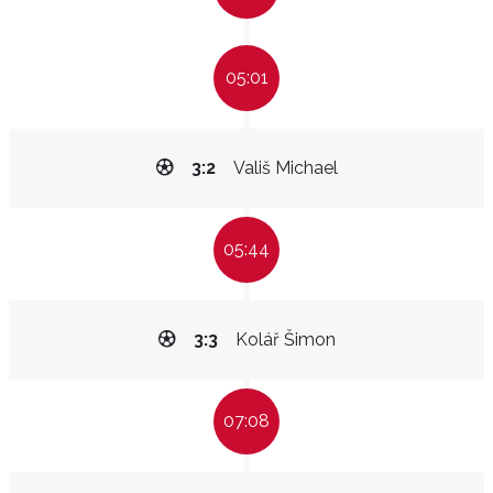
05:01
3:2
Vališ Michael
05:44
3:3
Kolář Šimon
07:08