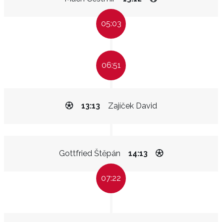
05:03
06:51
13:13
Zajíček David
Gottfried Štěpán
14:13
07:22