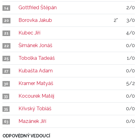
Gottfried Štěpán
2/0
14
Borovka Jakub
2"
3/0
20
Kubec Jiří
4/0
21
Šimánek Jonáš
0/0
22
Tobolka Tadeáš
1/0
25
Kubašta Adam
0/0
27
Kramer Matyáš
5/2
30
Kocourek Matěj
0/0
33
Křivský Tobiáš
0/0
35
Mazánek Jiří
0/0
63
ODPOVĚDNÝ VEDOUCÍ