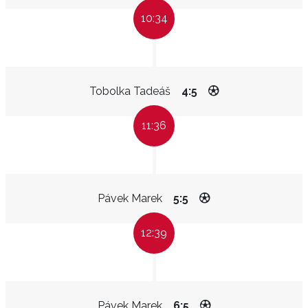
10:34
Tobolka Tadeáš
4:5
11:36
Pávek Marek
5:5
12:39
Pávek Marek
6:5