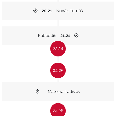
20:21
Novák Tomáš
Kubec Jiří
21:21
22:28
24:05
Materna Ladislav
24:26