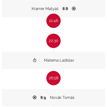
Kramer Matyáš
8:8
21:46
22:30
Materna Ladislav
26:58
8:9
Novák Tomáš