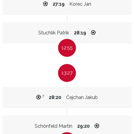
27:19
Korec Jan
Stuchlík Patrik
28:19
12:55
13:27
7
28:20
Čejchan Jakub
Schönfeld Martin
29:20