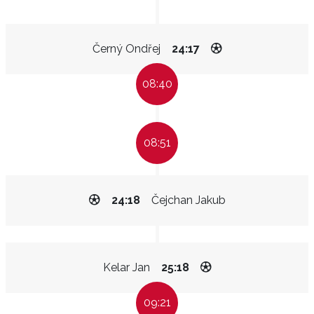
Černý Ondřej
24:17
08:40
08:51
24:18
Čejchan Jakub
Kelar Jan
25:18
09:21