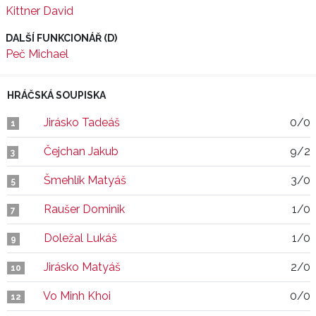
Kittner David
DALŠÍ FUNKCIONÁŘ (D)
Peč Michael
HRÁČSKÁ SOUPISKA
Jirásko Tadeáš
0/0
1
Čejchan Jakub
9/2
3
Šmehlík Matyáš
3/0
5
Raušer Dominik
1/0
7
Doležal Lukáš
1/0
9
Jirásko Matyáš
2/0
10
Vo Minh Khoi
0/0
12