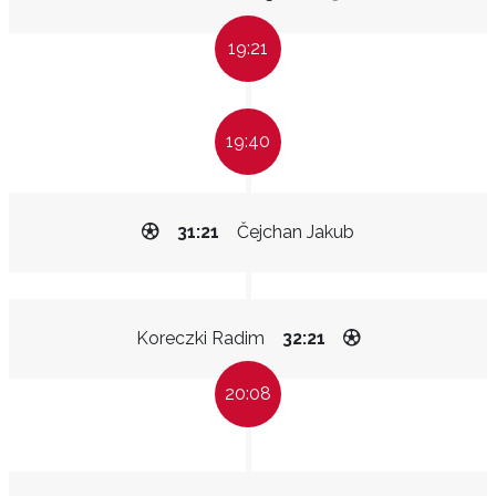
19:21
19:40
31:21
Čejchan Jakub
Koreczki Radim
32:21
20:08