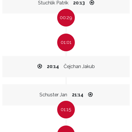
Stuchlík Patrik
20:13
00:29
01:01
20:14
Čejchan Jakub
Schuster Jan
21:14
01:15