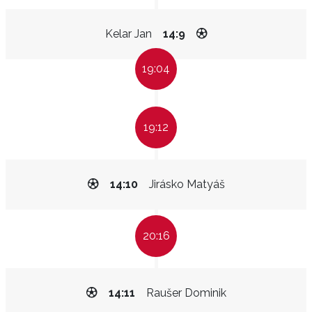
Kelar Jan
14:9
19:04
19:12
14:10
Jirásko Matyáš
20:16
14:11
Raušer Dominik