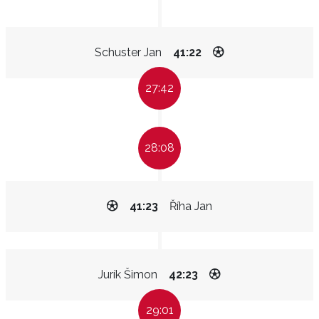
Schuster Jan
41:22
27:42
28:08
41:23
Říha Jan
Jurík Šimon
42:23
29:01