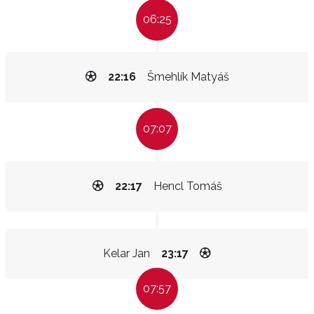
06:25
22:16
Šmehlík Matyáš
07:07
22:17
Hencl Tomáš
Kelar Jan
23:17
07:57