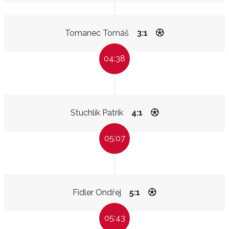
Tomanec Tomáš
3:1
04:38
Stuchlík Patrik
4:1
05:07
Fidler Ondřej
5:1
05:43