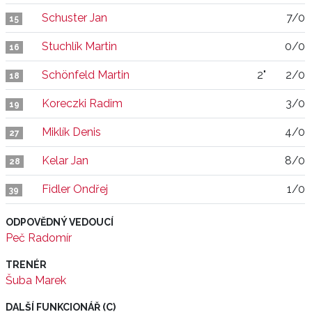
Schuster Jan
7/0
15
Stuchlík Martin
0/0
16
Schönfeld Martin
2"
2/0
18
Koreczki Radim
3/0
19
Miklík Denis
4/0
27
Kelar Jan
8/0
28
Fidler Ondřej
1/0
39
ODPOVĚDNÝ VEDOUCÍ
Peč Radomír
TRENÉR
Šuba Marek
DALŠÍ FUNKCIONÁŘ (C)