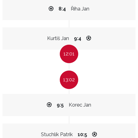
8:4
Říha Jan
Kurtiš Jan
9:4
12:01
13:02
9:5
Korec Jan
Stuchlík Patrik
10:5