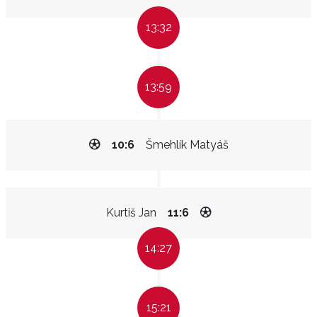
13:32
13:59
10:6
Šmehlík Matyáš
Kurtiš Jan
11:6
14:27
15:21