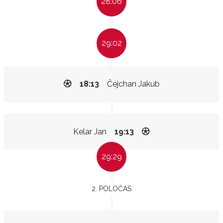
28:06
29:02
18:13
Čejchan Jakub
Kelar Jan
19:13
29:29
2. POLOČAS