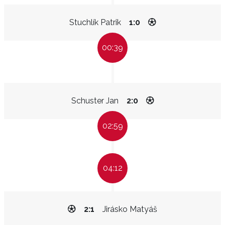
Stuchlík Patrik
1:0
00:39
Schuster Jan
2:0
02:59
04:12
2:1
Jirásko Matyáš