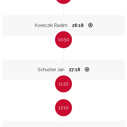
Koreczki Radim
26:18
10:50
Schuster Jan
27:18
11:22
12:10