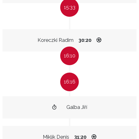
15:33
Koreczki Radim
30:20
16:10
16:16
Galba Jiří
Miklík Denis
31:20