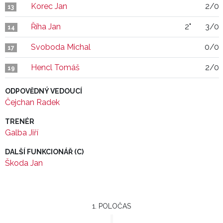
Korec Jan
2/0
13
Říha Jan
2"
3/0
14
Svoboda Michal
0/0
17
Hencl Tomáš
2/0
19
ODPOVĚDNÝ VEDOUCÍ
Čejchan Radek
TRENÉR
Galba Jiří
DALŠÍ FUNKCIONÁŘ (C)
Škoda Jan
1. POLOČAS