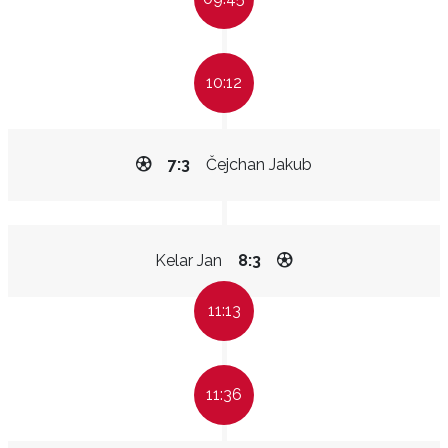
10:12
7:3
Čejchan Jakub
Kelar Jan
8:3
11:13
11:36