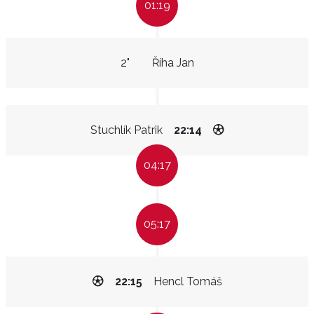
01:19
2"
Říha Jan
Stuchlík Patrik
22:14
04:17
05:17
22:15
Hencl Tomáš