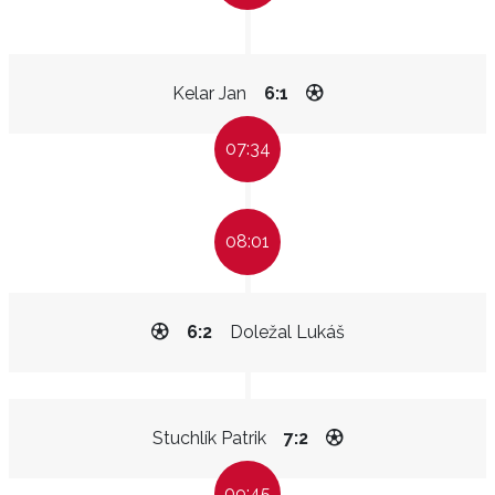
Kelar Jan
6:1
07:34
08:01
6:2
Doležal Lukáš
Stuchlík Patrik
7:2
09:45