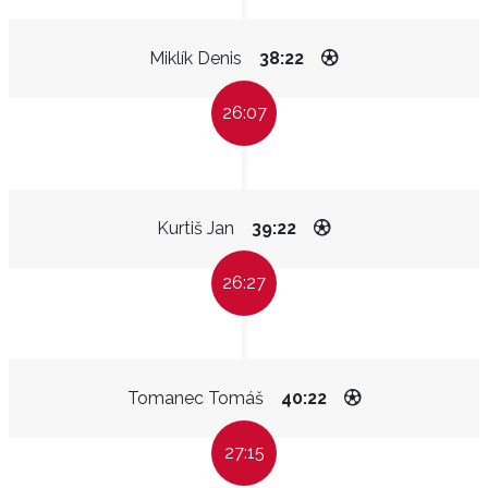
Miklík Denis
38:22
26:07
Kurtiš Jan
39:22
26:27
Tomanec Tomáš
40:22
27:15