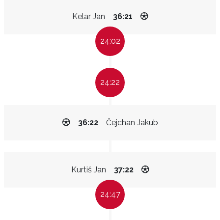
Kelar Jan
36:21
24:02
24:22
36:22
Čejchan Jakub
Kurtiš Jan
37:22
24:47