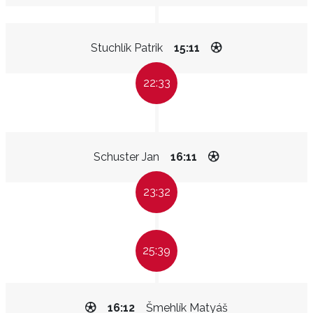
Stuchlík Patrik
15:11
22:33
Schuster Jan
16:11
23:32
25:39
16:12
Šmehlík Matyáš