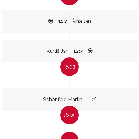
11:7
Říha Jan
Kurtiš Jan
12:7
15:33
Schönfeld Martin
2"
16:05