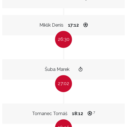
Miklík Denis
17:12
26:30
Šuba Marek
27:02
7
Tomanec Tomáš
18:12