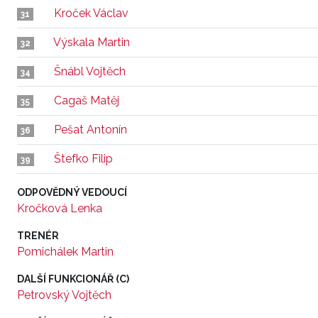
Kroček Václav
31
Výskala Martin
32
Šnábl Vojtěch
34
Cagaš Matěj
35
Pešat Antonín
36
Štefko Filip
39
ODPOVĚDNÝ VEDOUCÍ
Kročková Lenka
TRENÉR
Pomichálek Martin
DALŠÍ FUNKCIONÁŘ (C)
Petrovský Vojtěch