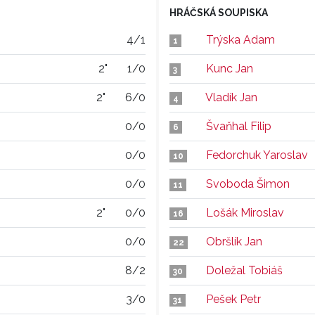
HRÁČSKÁ SOUPISKA
4/1
Trýska Adam
1
2"
1/0
Kunc Jan
3
2"
6/0
Vladík Jan
4
0/0
Švaňhal Filip
6
0/0
Fedorchuk Yaroslav
10
0/0
Svoboda Šimon
11
2"
0/0
Lošák Miroslav
16
0/0
Obršlík Jan
22
8/2
Doležal Tobiáš
30
3/0
Pešek Petr
31