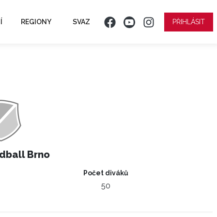
Í
REGIONY
SVAZ
PŘIHLÁSIT
dball Brno
Počet diváků
50