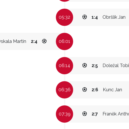
05:32
1:4
Obršlík Jan
skala Martin
2:4
06:01
06:14
2:5
Doležal Tob
06:36
2:6
Kunc Jan
07:39
2:7
Franěk Anth