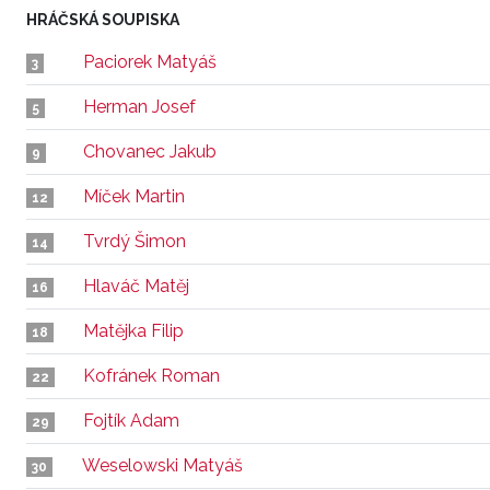
HRÁČSKÁ SOUPISKA
Paciorek Matyáš
3
Herman Josef
5
Chovanec Jakub
9
Míček Martin
12
Tvrdý Šimon
14
Hlaváč Matěj
16
Matějka Filip
18
Kofránek Roman
22
Fojtík Adam
29
Weselowski Matyáš
30