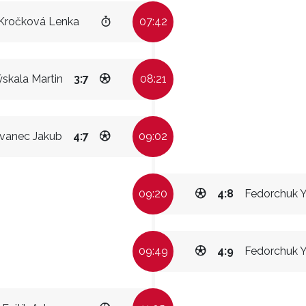
Kročková Lenka
07:42
skala Martin
3:7
08:21
vanec Jakub
4:7
09:02
09:20
4:8
Fedorchuk Y
09:49
4:9
Fedorchuk Y