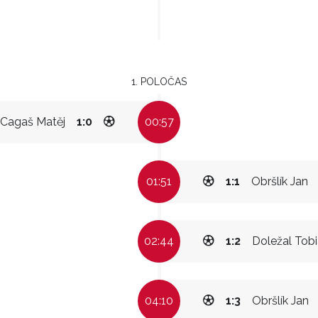
1. POLOČAS
Cagaš Matěj
1:0
00:57
01:51
1:1
Obršlík Jan
02:44
1:2
Doležal Tob
04:10
1:3
Obršlík Jan