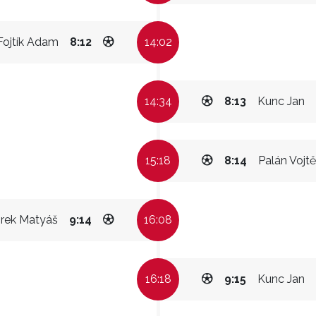
Fojtík Adam
8:12
14:02
14:34
8:13
Kunc Jan
15:18
8:14
Palán Vojt
orek Matyáš
9:14
16:08
16:18
9:15
Kunc Jan