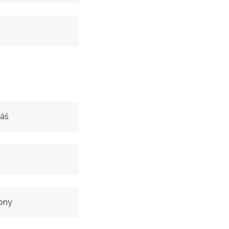
iáš
ony