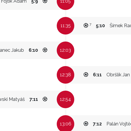
Fojtík Adam
5:9
11:05
7
11:35
5:10
Šimek Ra
anec Jakub
6:10
12:03
12:38
6:11
Obršlík Jan
ski Matyáš
7:11
12:54
13:06
7:12
Palán Vojt