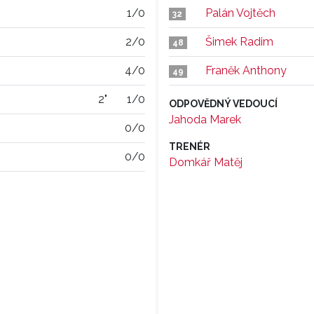
1/0
Palán Vojtěch
32
2/0
Šimek Radim
48
4/0
Franěk Anthony
49
2"
1/0
ODPOVĚDNÝ VEDOUCÍ
Jahoda Marek
0/0
TRENÉR
0/0
Domkář Matěj