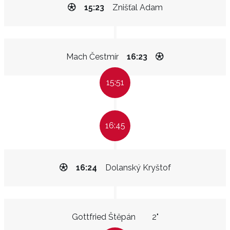
15:23
Znišťal Adam
Mach Čestmír
16:23
15:51
16:45
16:24
Dolanský Kryštof
Gottfried Štěpán
2"