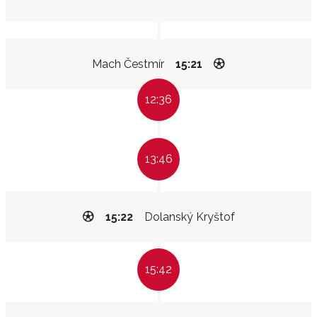
Mach Čestmír
15:21
12:36
13:46
15:22
Dolanský Kryštof
15:42