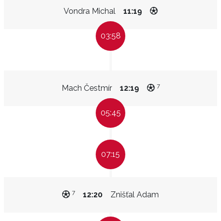
Vondra Michal
11:19
03:58
7
Mach Čestmír
12:19
05:45
07:15
7
12:20
Znišťal Adam