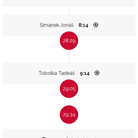
Šimánek Jonáš
8:14
28:29
Tobolka Tadeáš
9:14
29:05
29:34