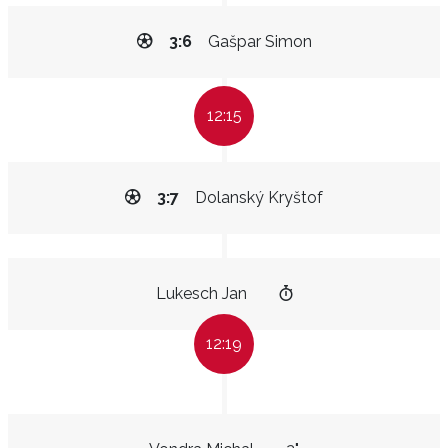
3:6
Gašpar Simon
12:15
3:7
Dolanský Kryštof
Lukesch Jan
12:19