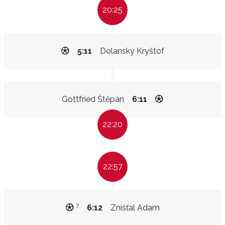
20:25
5:11
Dolanský Kryštof
Gottfried Štěpán
6:11
22:20
22:57
7
6:12
Znišťal Adam