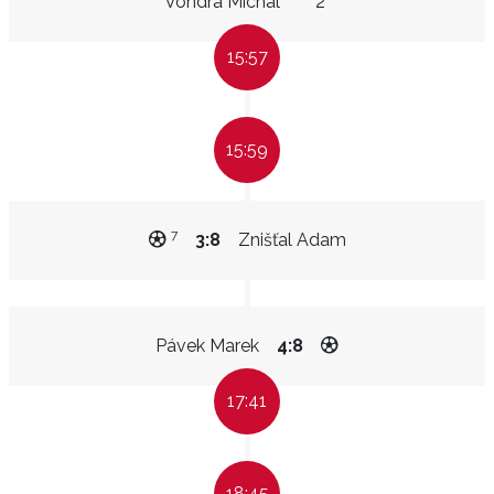
Vondra Michal
2"
15:57
15:59
7
3:8
Znišťal Adam
Pávek Marek
4:8
17:41
18:45