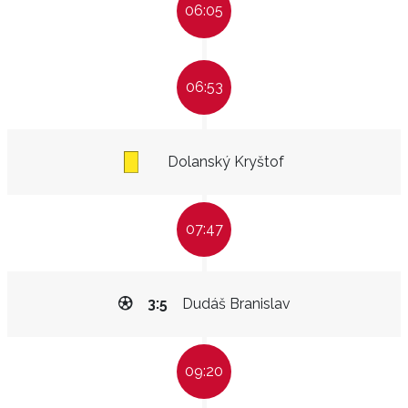
06:05
06:53
Dolanský Kryštof
07:47
3:5
Dudáš Branislav
09:20