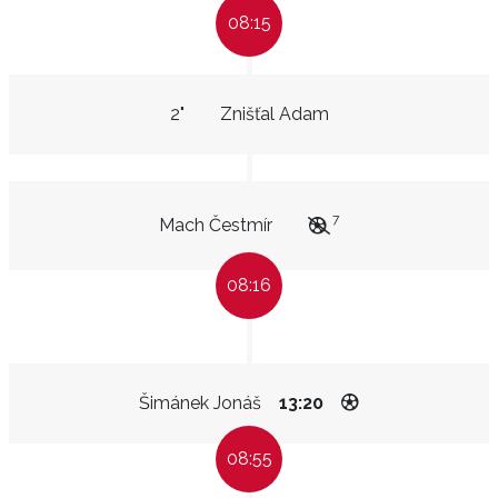
08:15
2"
Znišťal Adam
7
Mach Čestmír
08:16
Šimánek Jonáš
13:20
08:55