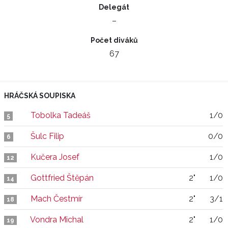
Delegát
–
Počet diváků
67
HRÁČSKÁ SOUPISKA
Tobolka Tadeáš
1/0
5
Šulc Filip
0/0
6
Kučera Josef
1/0
12
Gottfried Štěpán
2"
1/0
14
Mach Čestmír
2"
3/1
18
Vondra Michal
2"
1/0
19