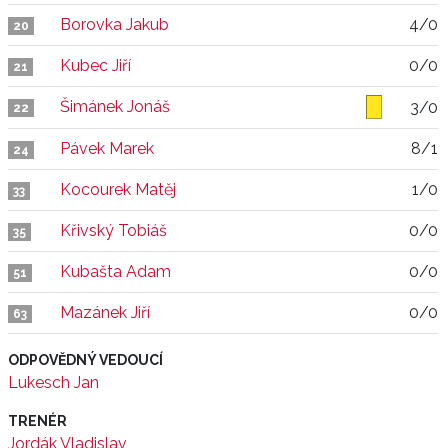
Borovka Jakub
4/0
20
Kubec Jiří
0/0
21
Šimánek Jonáš
3/0
22
Pávek Marek
8/1
24
Kocourek Matěj
1/0
33
Křivský Tobiáš
0/0
35
Kubašta Adam
0/0
51
Mazánek Jiří
0/0
63
ODPOVĚDNÝ VEDOUCÍ
Lukesch Jan
TRENÉR
Jordák Vladislav