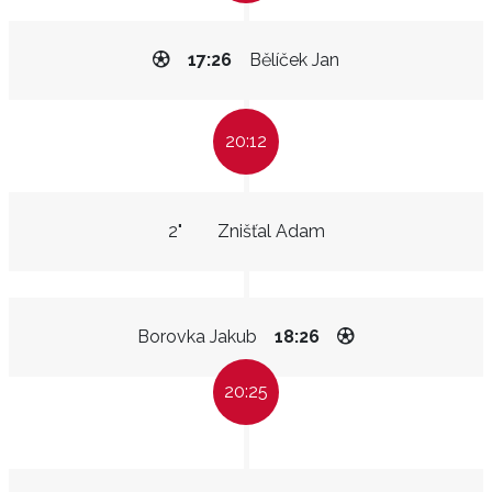
17:26
Bělíček Jan
20:12
2"
Znišťal Adam
Borovka Jakub
18:26
20:25