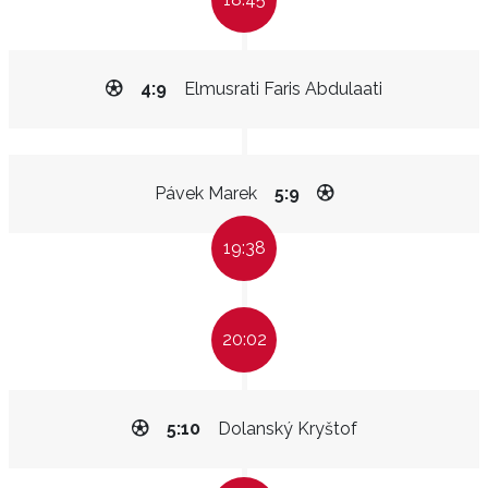
4:9
Elmusrati Faris Abdulaati
Pávek Marek
5:9
19:38
20:02
5:10
Dolanský Kryštof