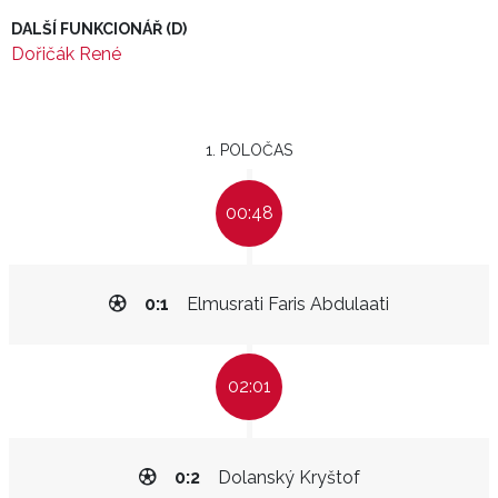
DALŠÍ FUNKCIONÁŘ (D)
Dořičák René
1. POLOČAS
00:48
0:1
Elmusrati Faris Abdulaati
02:01
0:2
Dolanský Kryštof