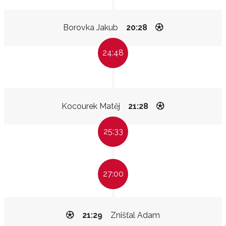
Borovka Jakub
20:28
24:48
Kocourek Matěj
21:28
25:33
27:00
21:29
Znišťal Adam