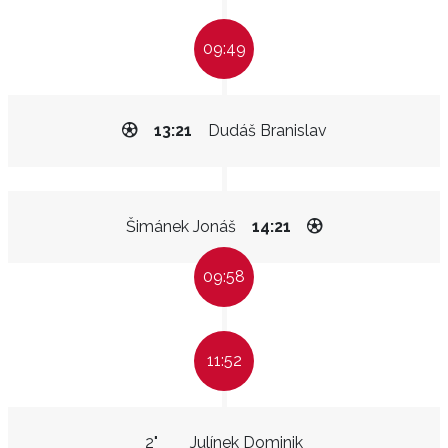
09:49
13:21
Dudáš Branislav
Šimánek Jonáš
14:21
09:58
11:52
2"
Julínek Dominik