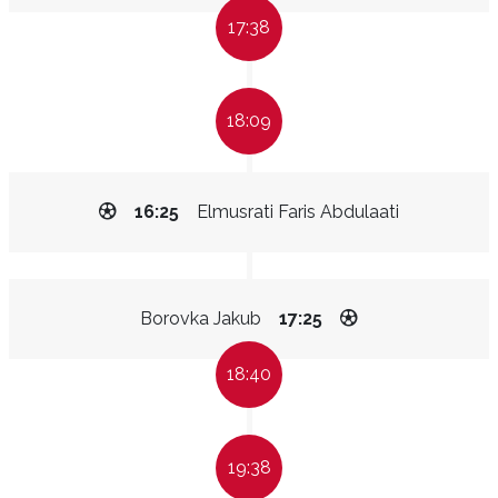
17:38
18:09
16:25
Elmusrati Faris Abdulaati
Borovka Jakub
17:25
18:40
19:38