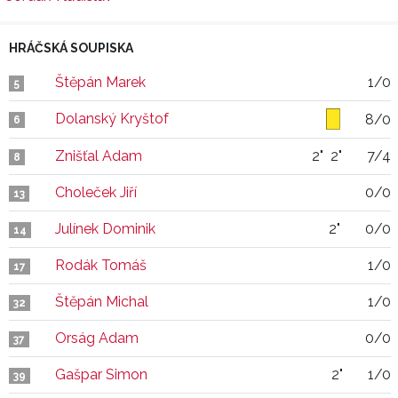
HRÁČSKÁ SOUPISKA
Štěpán Marek
1/0
5
Dolanský Kryštof
8/0
6
Znišťal Adam
2"
2"
7/4
8
Choleček Jiří
0/0
13
Julínek Dominik
2"
0/0
14
Rodák Tomáš
1/0
17
Štěpán Michal
1/0
32
Orság Adam
0/0
37
Gašpar Simon
2"
1/0
39