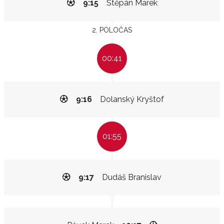
9:15
Štěpán Marek
2. POLOČAS
00:41
9:16
Dolanský Kryštof
01:55
9:17
Dudáš Branislav