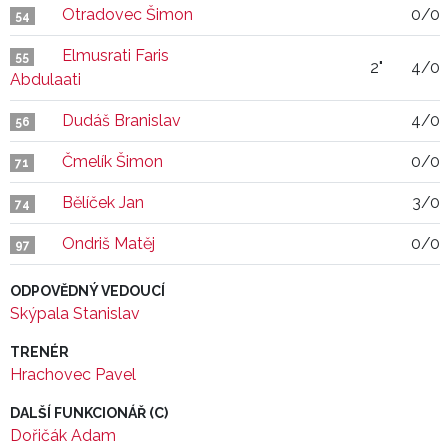
Otradovec Šimon
0/0
54
Elmusrati Faris
55
2"
4/0
Abdulaati
Dudáš Branislav
4/0
56
Čmelík Šimon
0/0
71
Bělíček Jan
3/0
74
Ondriš Matěj
0/0
97
ODPOVĚDNÝ VEDOUCÍ
Skýpala Stanislav
TRENÉR
Hrachovec Pavel
DALŠÍ FUNKCIONÁŘ (C)
Dořičák Adam