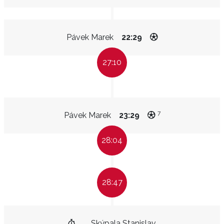
Pávek Marek
22:29
27:10
7
Pávek Marek
23:29
28:04
28:47
Skýpala Stanislav