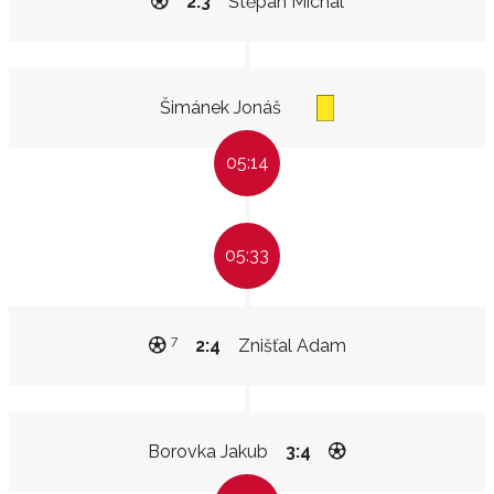
2:3
Štěpán Michal
Šimánek Jonáš
05:14
05:33
7
2:4
Znišťal Adam
Borovka Jakub
3:4