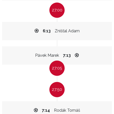
27:00
6:13
Znišťal Adam
Pávek Marek
7:13
27:05
27:50
7:14
Rodák Tomáš