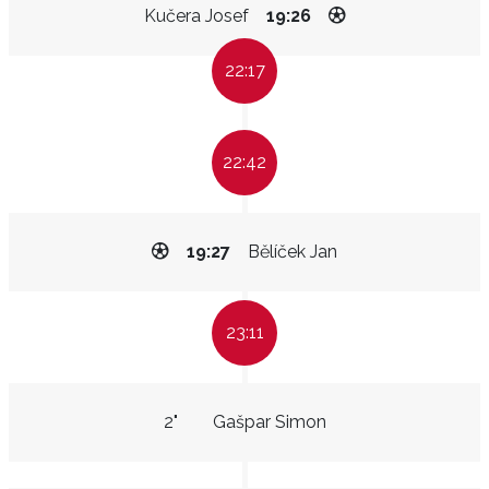
Kučera Josef
19:26
22:17
22:42
19:27
Bělíček Jan
23:11
2"
Gašpar Simon