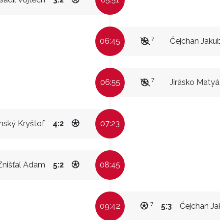
7
06:45
Čejchan Jaku
7
06:55
Jirásko Matyá
nský Kryštof
4:2
07:23
Znišťal Adam
5:2
08:45
7
09:42
5:3
Čejchan Ja