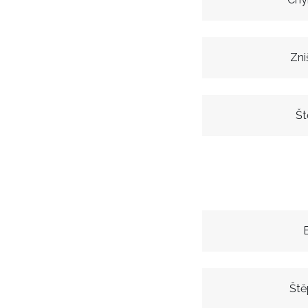
Zni
Št
Ště