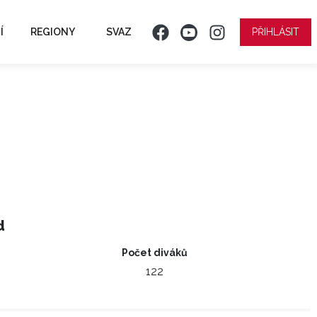
Í
REGIONY
SVAZ
PŘIHLÁSIT
d
Počet diváků
122