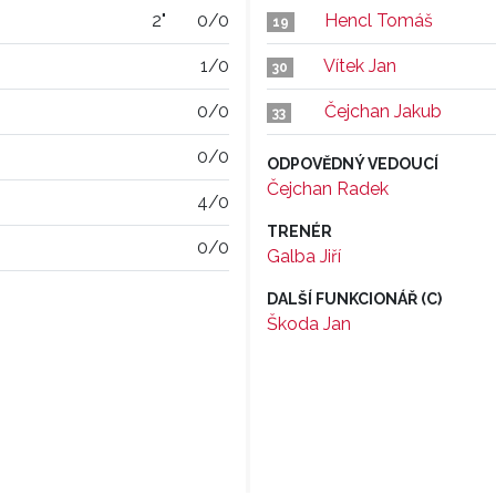
2"
0/0
Hencl Tomáš
19
1/0
Vítek Jan
30
0/0
Čejchan Jakub
33
0/0
ODPOVĚDNÝ VEDOUCÍ
Čejchan Radek
4/0
TRENÉR
0/0
Galba Jiří
DALŠÍ FUNKCIONÁŘ (C)
Škoda Jan