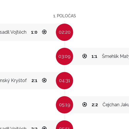
1. POLOČAS
sadil Vojtěch
1:0
02:20
03:09
1:1
Šmehlík Mat
nský Kryštof
2:1
04:31
05:19
2:2
Čejchan Jak
sadil Vojtěch
3:2
05:51