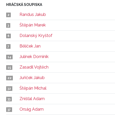
HRÁČSKÁ SOUPISKA
Randus Jakub
2
Štěpán Marek
3
Dolanský Kryštof
6
Bělíček Jan
7
Julínek Dominik
14
Zasadil Vojtěch
15
Juříček Jakub
22
Štěpán Michal
32
Znišťal Adam
33
Orság Adam
37