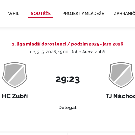
WHIL
SOUTĚŽE
PROJEKTY MLÁDEŽE
ZAHRANIČ
1. liga mladší dorostenci / podzim 2025 - jaro 2026
ne, 3. 5. 2026, 15:00, Robe Aréna Zubří
29:23
HC Zubří
TJ Nácho
Delegát
–