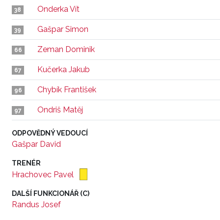
Onderka Vít
38
Gašpar Simon
39
Zeman Dominik
66
Kučerka Jakub
67
Chybík František
96
Ondriš Matěj
97
ODPOVĚDNÝ VEDOUCÍ
Gašpar David
TRENÉR
Hrachovec Pavel
DALŠÍ FUNKCIONÁŘ (C)
Randus Josef