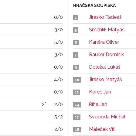
HRÁČSKÁ SOUPISKA
0/0
Jirásko Tadeáš
1
3/0
Šmehlík Matyáš
5
5/0
Kaněra Oliver
6
3/0
Raušer Dominik
7
0/0
Doležal Lukáš
9
4/0
Jirásko Matyáš
10
0/0
Korec Jan
13
2"
2/0
Říha Jan
14
5/2
Svoboda Michal
17
2/0
Maleček Vít
18