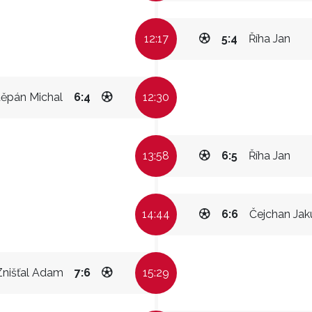
12:17
5:4
Říha Jan
těpán Michal
6:4
12:30
13:58
6:5
Říha Jan
14:44
6:6
Čejchan Jak
Znišťal Adam
7:6
15:29