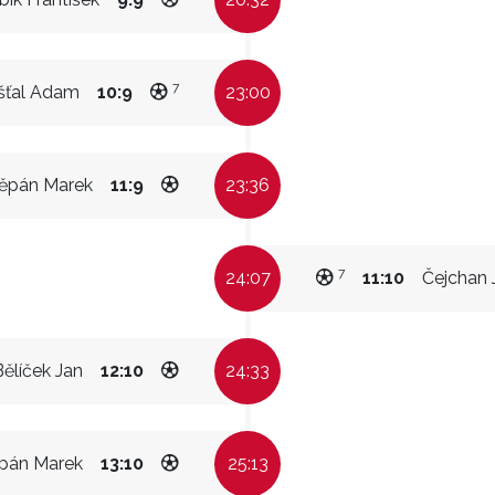
7
šťal Adam
10:9
23:00
ěpán Marek
11:9
23:36
7
24:07
11:10
Čejchan 
Bělíček Jan
12:10
24:33
pán Marek
13:10
25:13