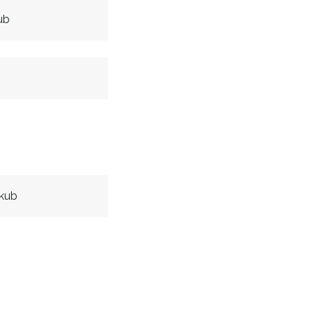
ub
akub