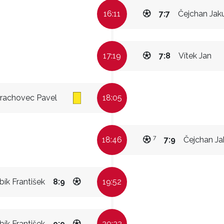
16:11
7:7
Čejchan Jak
17:19
7:8
Vítek Jan
rachovec Pavel
18:05
7
18:46
7:9
Čejchan J
ík František
8:9
19:52
ík František
9:9
20:32